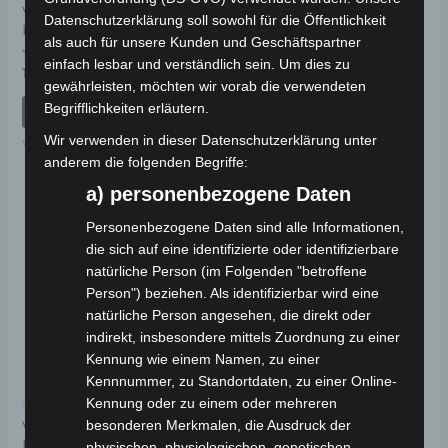
VSM HINTERER
VSM CONTROLLER-
Datenschutzerklärung soll sowohl für die Öffentlichkeit
KOTFLÜGEL KABEL
GEHÄUSE KUNSTSTOFF
als auch für unsere Kunden und Geschäftspartner
einfach lesbar und verständlich sein. Um dies zu
Bewertet
Bewertet
19,00
€
19,00
€
*
*
mit
mit
gewährleisten, möchten wir vorab die verwendeten
0
0
von
von
Begrifflichkeiten erläutern.
IN DEN WARENKORB
IN DEN WARENKORB
5
5
Wir verwenden in dieser Datenschutzerklärung unter
VSM
VSM
anderem die folgenden Begriffe:
a) personenbezogene Daten
Personenbezogene Daten sind alle Informationen,
die sich auf eine identifizierte oder identifizierbare
natürliche Person (im Folgenden "betroffene
Person") beziehen. Als identifizierbar wird eine
natürliche Person angesehen, die direkt oder
indirekt, insbesondere mittels Zuordnung zu einer
Kennung wie einem Namen, zu einer
Kennnummer, zu Standortdaten, zu einer Online-
Kennung oder zu einem oder mehreren
Kostenloser Versand
besonderen Merkmalen, die Ausdruck der
VSM TRITTPROFIL
KUNSTSTOFF
physischen, physiologischen, genetischen,