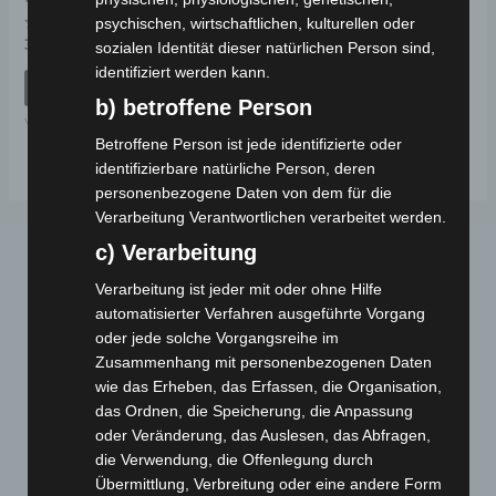
psychischen, wirtschaftlichen, kulturellen oder
Bewertet
39,00
€
sozialen Identität dieser natürlichen Person sind,
*
mit
0
identifiziert werden kann.
von
IN DEN WARENKORB
5
b) betroffene Person
VSM
Betroffene Person ist jede identifizierte oder
identifizierbare natürliche Person, deren
personenbezogene Daten von dem für die
Verarbeitung Verantwortlichen verarbeitet werden.
c) Verarbeitung
Verarbeitung ist jeder mit oder ohne Hilfe
automatisierter Verfahren ausgeführte Vorgang
oder jede solche Vorgangsreihe im
Zusammenhang mit personenbezogenen Daten
wie das Erheben, das Erfassen, die Organisation,
Webseite
das Ordnen, die Speicherung, die Anpassung
oder Veränderung, das Auslesen, das Abfragen,
die Verwendung, die Offenlegung durch
Cashback-Aktion
Übermittlung, Verbreitung oder eine andere Form
Händler werden