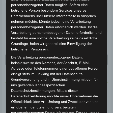
Garantiert sicherer Checkout
personenbezogener Daten möglich. Sofern eine
betroffene Person besondere Services unseres
Unternehmens über unsere Internetseite in Anspruch
nehmen möchte, könnte jedoch eine Verarbeitung
personenbezogener Daten erforderlich werden. Ist die
Verarbeitung personenbezogener Daten erforderlich und
besteht für eine solche Verarbeitung keine gesetzliche
inkl. 19 % MwSt.
Kostenloser Versand
Grundlage, holen wir generell eine Einwilligung der
Lieferzeit:
Versandfertig innerhalb 24 Stunden*
betroffenen Person ein.
Die Verarbeitung personenbezogener Daten,
beispielsweise des Namens, der Anschrift, E-Mail-
Adresse oder Telefonnummer einer betroffenen Person,
erfolgt stets im Einklang mit der Datenschutz-
Grundverordnung und in Übereinstimmung mit den für
uns geltenden landesspezifischen
Beschreibung
Datenschutzbestimmungen. Mittels dieser
Datenschutzerklärung möchte unser Unternehmen die
Produktsicherheit
Öffentlichkeit über Art, Umfang und Zweck der von uns
erhobenen, genutzten und verarbeiteten
Rezensionen (0)
personenbezogenen Daten informieren. Ferner werden