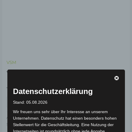
VSM
VSM PEDALWELLE
19,00
€
Datenschutzerklärung
*
IN DEN WARENKORB
Stand: 05.08.2026
Wir freuen uns sehr über Ihr Interesse an unserem
Artikelnummer:
3H203-2003A-00
Kategorie:
VSM
Unternehmen. Datenschutz hat einen besonders hohen
Schlagwort:
Antrieb & Motor
Stellenwert für die Geschäftsleitung. Eine Nutzung der
Internetseiten ist grundsätzlich ohne jede Angabe