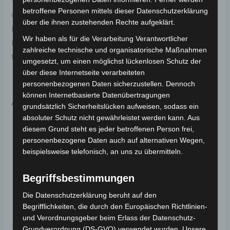
betroffene Personen mittels dieser Datenschutzerklärung
Original-Ersatzteil für den Elektro-Scooter VSM.
über die ihnen zustehenden Rechte aufgeklärt.
Pedalwelle für optimale Funktionalität und
Wir haben als für die Verarbeitung Verantwortlicher
Haltbarkeit. Weitere Informationen zum Fahrzeug
zahlreiche technische und organisatorische Maßnahmen
findest du hier:
Volta Motor Elektro-Scooter VSM
.
umgesetzt, um einen möglichst lückenlosen Schutz der
über diese Internetseite verarbeiteten
personenbezogenen Daten sicherzustellen. Dennoch
können Internetbasierte Datenübertragungen
Ähnliche Produkte
grundsätzlich Sicherheitslücken aufweisen, sodass ein
absoluter Schutz nicht gewährleistet werden kann. Aus
diesem Grund steht es jeder betroffenen Person frei,
personenbezogene Daten auch auf alternativen Wegen,
beispielsweise telefonisch, an uns zu übermitteln.
Begriffsbestimmungen
Die Datenschutzerklärung beruht auf den
Begrifflichkeiten, die durch den Europäischen Richtlinien-
und Verordnungsgeber beim Erlass der Datenschutz-
Kostenloser Versand
Kostenloser Versand
Grundverordnung (DS-GVO) verwendet wurden. Unsere