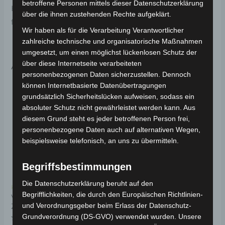
betroffene Personen mittels dieser Datenschutzerklärung
Haltbarkeit. Weitere Informationen zum Fahrzeug
über die ihnen zustehenden Rechte aufgeklärt.
findest du hier:
Volta Motor Elektro-Scooter VSM
.
Wir haben als für die Verarbeitung Verantwortlicher
zahlreiche technische und organisatorische Maßnahmen
umgesetzt, um einen möglichst lückenlosen Schutz der
Ähnliche Produkte
über diese Internetseite verarbeiteten
personenbezogenen Daten sicherzustellen. Dennoch
können Internetbasierte Datenübertragungen
grundsätzlich Sicherheitslücken aufweisen, sodass ein
absoluter Schutz nicht gewährleistet werden kann. Aus
diesem Grund steht es jeder betroffenen Person frei,
personenbezogene Daten auch auf alternativen Wegen,
beispielsweise telefonisch, an uns zu übermitteln.
Begriffsbestimmungen
Die Datenschutzerklärung beruht auf den
Kostenloser Versand
Kostenloser Versand
Begrifflichkeiten, die durch den Europäischen Richtlinien-
VSM REIFEN 16 X 2.50
VSM VORDERE
und Verordnungsgeber beim Erlass der Datenschutz-
ZOLL
RADACHSE
Grundverordnung (DS-GVO) verwendet wurden. Unsere