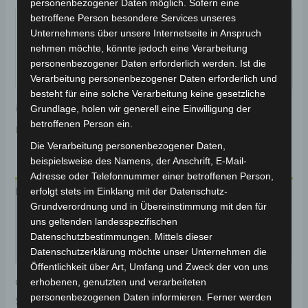
personenbezogener Daten möglich. Sofern eine
Garantiert sicherer Checkout
betroffene Person besondere Services unseres
Unternehmens über unsere Internetseite in Anspruch
nehmen möchte, könnte jedoch eine Verarbeitung
personenbezogener Daten erforderlich werden. Ist die
Verarbeitung personenbezogener Daten erforderlich und
besteht für eine solche Verarbeitung keine gesetzliche
inkl. 19 % MwSt.
Kostenloser Versand
Grundlage, holen wir generell eine Einwilligung der
betroffenen Person ein.
Lieferzeit:
Versandfertig innerhalb 24 Stunden*
Die Verarbeitung personenbezogener Daten,
beispielsweise des Namens, der Anschrift, E-Mail-
Adresse oder Telefonnummer einer betroffenen Person,
erfolgt stets im Einklang mit der Datenschutz-
Beschreibung
Grundverordnung und in Übereinstimmung mit den für
Produktsicherheit
uns geltenden landesspezifischen
Datenschutzbestimmungen. Mittels dieser
Rezensionen (0)
Datenschutzerklärung möchte unser Unternehmen die
Öffentlichkeit über Art, Umfang und Zweck der von uns
erhobenen, genutzten und verarbeiteten
Original-Ersatzteil für den Elektro-Scooter VSM.
personenbezogenen Daten informieren. Ferner werden
Seitenständer für optimale Funktionalität und