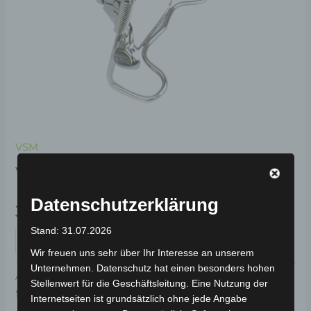
VSM
VSM SEITENSTÄNDER
Datenschutzerklärung
39,00
€
*
Stand: 31.07.2026
IN DEN WARENKORB
Wir freuen uns sehr über Ihr Interesse an unserem
Unternehmen. Datenschutz hat einen besonders hohen
Artikelnummer:
3H203-0003A-00
Kategorie:
VSM
Stellenwert für die Geschäftsleitung. Eine Nutzung der
Schlagwort:
Fahrwerk & Lenkung
Internetseiten ist grundsätzlich ohne jede Angabe