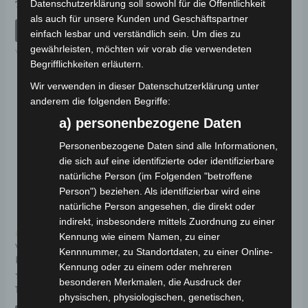
Bewertet
Bewertet
Datenschutzerklärung soll sowohl für die Öffentlichkeit
79,00
€
19,00
€
*
*
mit
mit
als auch für unsere Kunden und Geschäftspartner
0
0
von
von
IN DEN WARENKORB
IN DEN WARENKORB
einfach lesbar und verständlich sein. Um dies zu
5
5
gewährleisten, möchten wir vorab die verwendeten
VSM
VSM
Begrifflichkeiten erläutern.
Wir verwenden in dieser Datenschutzerklärung unter
anderem die folgenden Begriffe:
a) personenbezogene Daten
Personenbezogene Daten sind alle Informationen,
die sich auf eine identifizierte oder identifizierbare
natürliche Person (im Folgenden "betroffene
Person") beziehen. Als identifizierbar wird eine
natürliche Person angesehen, die direkt oder
indirekt, insbesondere mittels Zuordnung zu einer
Kostenloser Versand
Kennung wie einem Namen, zu einer
VSM SITZUNTERE
Kennnummer, zu Standortdaten, zu einer Online-
KUNSTSTOFF
Kennung oder zu einem oder mehreren
besonderen Merkmalen, die Ausdruck der
Bewertet
19,00
€
*
physischen, physiologischen, genetischen,
mit
0