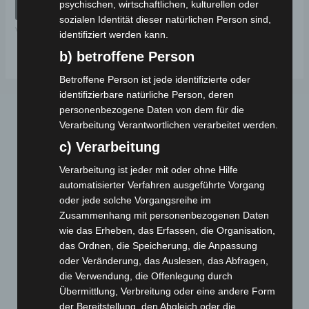
psychischen, wirtschaftlichen, kulturellen oder
von
IN DEN WARENKORB
5
sozialen Identität dieser natürlichen Person sind,
VSM
identifiziert werden kann.
b) betroffene Person
Betroffene Person ist jede identifizierte oder
identifizierbare natürliche Person, deren
personenbezogene Daten von dem für die
Verarbeitung Verantwortlichen verarbeitet werden.
c) Verarbeitung
Verarbeitung ist jeder mit oder ohne Hilfe
automatisierter Verfahren ausgeführte Vorgang
oder jede solche Vorgangsreihe im
Webseite
Zusammenhang mit personenbezogenen Daten
wie das Erheben, das Erfassen, die Organisation,
Cashback-Aktion
das Ordnen, die Speicherung, die Anpassung
Händler werden
oder Veränderung, das Auslesen, das Abfragen,
die Verwendung, die Offenlegung durch
Home
Übermittlung, Verbreitung oder eine andere Form
Gemeinsam spenden
der Bereitstellung, den Abgleich oder die