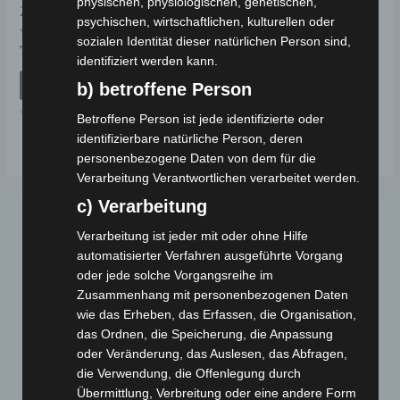
physischen, physiologischen, genetischen,
ZOLL
psychischen, wirtschaftlichen, kulturellen oder
sozialen Identität dieser natürlichen Person sind,
Bewertet
79,00
€
*
mit
identifiziert werden kann.
0
von
IN DEN WARENKORB
b) betroffene Person
5
VSM
Betroffene Person ist jede identifizierte oder
identifizierbare natürliche Person, deren
personenbezogene Daten von dem für die
Verarbeitung Verantwortlichen verarbeitet werden.
c) Verarbeitung
Verarbeitung ist jeder mit oder ohne Hilfe
automatisierter Verfahren ausgeführte Vorgang
oder jede solche Vorgangsreihe im
Zusammenhang mit personenbezogenen Daten
wie das Erheben, das Erfassen, die Organisation,
das Ordnen, die Speicherung, die Anpassung
Webseite
oder Veränderung, das Auslesen, das Abfragen,
die Verwendung, die Offenlegung durch
Cashback-Aktion
Übermittlung, Verbreitung oder eine andere Form