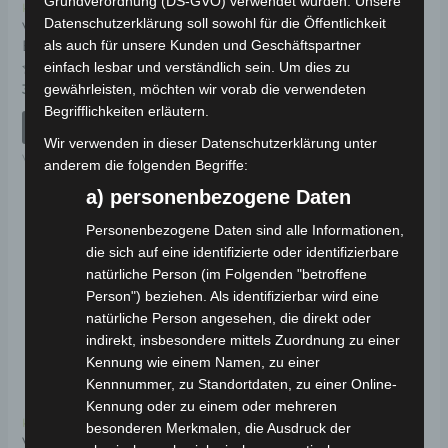
Grundverordnung (DS-GVO) verwendet wurden. Unsere
Kostenloser Versand
Kostenloser Versand
Datenschutzerklärung soll sowohl für die Öffentlichkeit
VSM
VSM TRITTPROFIL
BATTERIEGEHÄUSEDECKEL
KUNSTSTOFF
als auch für unsere Kunden und Geschäftspartner
einfach lesbar und verständlich sein. Um dies zu
Bewertet
Bewertet
39,00
€
39,00
€
gewährleisten, möchten wir vorab die verwendeten
*
*
mit
mit
Begrifflichkeiten erläutern.
0
0
von
von
IN DEN WARENKORB
IN DEN WARENKORB
5
5
Wir verwenden in dieser Datenschutzerklärung unter
VSM
VSM
anderem die folgenden Begriffe:
a) personenbezogene Daten
Personenbezogene Daten sind alle Informationen,
die sich auf eine identifizierte oder identifizierbare
natürliche Person (im Folgenden "betroffene
Person") beziehen. Als identifizierbar wird eine
natürliche Person angesehen, die direkt oder
indirekt, insbesondere mittels Zuordnung zu einer
Kennung wie einem Namen, zu einer
Kennnummer, zu Standortdaten, zu einer Online-
Kennung oder zu einem oder mehreren
Kostenloser Versand
besonderen Merkmalen, die Ausdruck der
VSM REIFEN 16 X 2.50