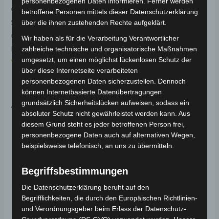
personenbezogenen Daten informieren. Ferner werden
Original-Ersatzteil für den Elektro-Scooter VSM.
betroffene Personen mittels dieser Datenschutzerklärung
Sitzuntere kunststoff pp für optimale Funktionalität
über die ihnen zustehenden Rechte aufgeklärt.
und Haltbarkeit. Weitere Informationen zum
Wir haben als für die Verarbeitung Verantwortlicher
Fahrzeug findest du hier:
Volta Motor Elektro-Scooter
zahlreiche technische und organisatorische Maßnahmen
umgesetzt, um einen möglichst lückenlosen Schutz der
VSM
.
über diese Internetseite verarbeiteten
personenbezogenen Daten sicherzustellen. Dennoch
können Internetbasierte Datenübertragungen
Ähnliche Produkte
grundsätzlich Sicherheitslücken aufweisen, sodass ein
absoluter Schutz nicht gewährleistet werden kann. Aus
diesem Grund steht es jeder betroffenen Person frei,
personenbezogene Daten auch auf alternativen Wegen,
beispielsweise telefonisch, an uns zu übermitteln.
Begriffsbestimmungen
Die Datenschutzerklärung beruht auf den
Begrifflichkeiten, die durch den Europäischen Richtlinien-
und Verordnungsgeber beim Erlass der Datenschutz-