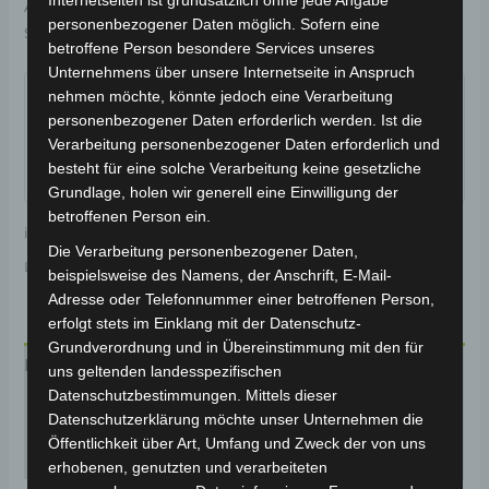
Internetseiten ist grundsätzlich ohne jede Angabe
Artikelnummer:
3H203-7006A-00
Kategorie:
VSM
personenbezogener Daten möglich. Sofern eine
Schlagwort:
Karosserie & Verkleidung
betroffene Person besondere Services unseres
Garantiert sicherer Checkout
Unternehmens über unsere Internetseite in Anspruch
nehmen möchte, könnte jedoch eine Verarbeitung
personenbezogener Daten erforderlich werden. Ist die
Verarbeitung personenbezogener Daten erforderlich und
besteht für eine solche Verarbeitung keine gesetzliche
Grundlage, holen wir generell eine Einwilligung der
betroffenen Person ein.
inkl. 19 % MwSt.
Kostenloser Versand
Die Verarbeitung personenbezogener Daten,
Lieferzeit:
Versandfertig innerhalb 24 Stunden*
beispielsweise des Namens, der Anschrift, E-Mail-
Adresse oder Telefonnummer einer betroffenen Person,
erfolgt stets im Einklang mit der Datenschutz-
Grundverordnung und in Übereinstimmung mit den für
Beschreibung
uns geltenden landesspezifischen
Datenschutzbestimmungen. Mittels dieser
Produktsicherheit
Datenschutzerklärung möchte unser Unternehmen die
Öffentlichkeit über Art, Umfang und Zweck der von uns
Rezensionen (0)
erhobenen, genutzten und verarbeiteten