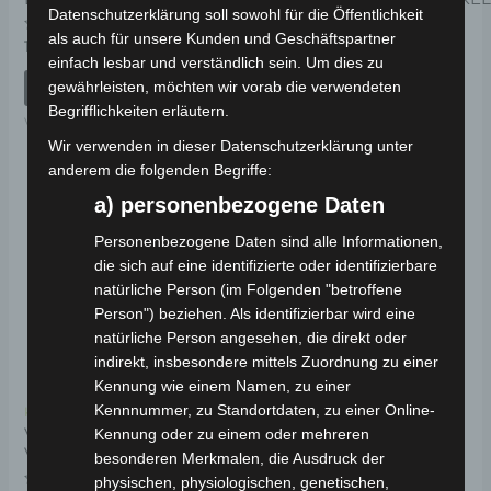
Datenschutzerklärung soll sowohl für die Öffentlichkeit
als auch für unsere Kunden und Geschäftspartner
Bewertet
Bewertet
19,00
€
39,00
€
*
*
mit
mit
einfach lesbar und verständlich sein. Um dies zu
0
0
von
von
gewährleisten, möchten wir vorab die verwendeten
IN DEN WARENKORB
IN DEN WARENKORB
5
5
Begrifflichkeiten erläutern.
VSM
VSM
Wir verwenden in dieser Datenschutzerklärung unter
anderem die folgenden Begriffe:
a) personenbezogene Daten
Personenbezogene Daten sind alle Informationen,
die sich auf eine identifizierte oder identifizierbare
natürliche Person (im Folgenden "betroffene
Person") beziehen. Als identifizierbar wird eine
natürliche Person angesehen, die direkt oder
indirekt, insbesondere mittels Zuordnung zu einer
Kennung wie einem Namen, zu einer
Kennnummer, zu Standortdaten, zu einer Online-
Kostenloser Versand
VSM RAHMEN
Kennung oder zu einem oder mehreren
VORDERER KOTFLÜGEL
besonderen Merkmalen, die Ausdruck der
physischen, physiologischen, genetischen,