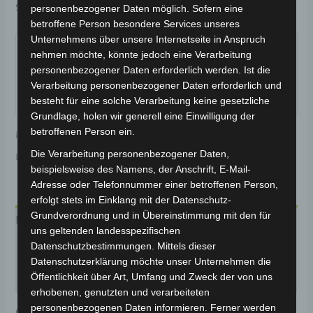
Schlagwort:
Reifen & Räder
personenbezogener Daten möglich. Sofern eine
betroffene Person besondere Services unseres
Garantiert sicherer Checkout
Unternehmens über unsere Internetseite in Anspruch
nehmen möchte, könnte jedoch eine Verarbeitung
personenbezogener Daten erforderlich werden. Ist die
Verarbeitung personenbezogener Daten erforderlich und
besteht für eine solche Verarbeitung keine gesetzliche
Grundlage, holen wir generell eine Einwilligung der
betroffenen Person ein.
inkl. 19 % MwSt.
Kostenloser Versand
Die Verarbeitung personenbezogener Daten,
Lieferzeit:
Versandfertig innerhalb 24 Stunden*
beispielsweise des Namens, der Anschrift, E-Mail-
Adresse oder Telefonnummer einer betroffenen Person,
erfolgt stets im Einklang mit der Datenschutz-
Grundverordnung und in Übereinstimmung mit den für
Beschreibung
uns geltenden landesspezifischen
Datenschutzbestimmungen. Mittels dieser
Produktsicherheit
Datenschutzerklärung möchte unser Unternehmen die
Öffentlichkeit über Art, Umfang und Zweck der von uns
Rezensionen (0)
erhobenen, genutzten und verarbeiteten
personenbezogenen Daten informieren. Ferner werden
Original-Ersatzteil für den Elektro-Scooter VSM.