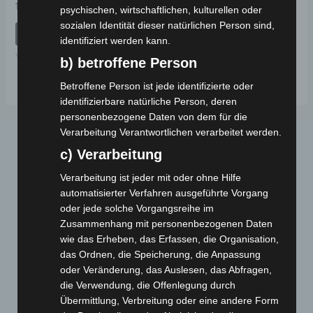
Bewertet
19,00
€
*
psychischen, wirtschaftlichen, kulturellen oder
mit
0
sozialen Identität dieser natürlichen Person sind,
von
IN DEN WARENKORB
5
identifiziert werden kann.
VSM
b) betroffene Person
Betroffene Person ist jede identifizierte oder
identifizierbare natürliche Person, deren
personenbezogene Daten von dem für die
Verarbeitung Verantwortlichen verarbeitet werden.
c) Verarbeitung
Verarbeitung ist jeder mit oder ohne Hilfe
automatisierter Verfahren ausgeführte Vorgang
oder jede solche Vorgangsreihe im
Zusammenhang mit personenbezogenen Daten
Webseite
wie das Erheben, das Erfassen, die Organisation,
das Ordnen, die Speicherung, die Anpassung
Cashback-Aktion
oder Veränderung, das Auslesen, das Abfragen,
die Verwendung, die Offenlegung durch
Händler werden
Übermittlung, Verbreitung oder eine andere Form
Home