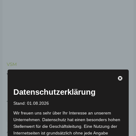
VSM
VSM VORDERE
RADACHSE
Datenschutzerklärung
19,00
€
*
Stand: 01.08.2026
Wir freuen uns sehr über Ihr Interesse an unserem
IN DEN WARENKORB
Unternehmen. Datenschutz hat einen besonders hohen
Stellenwert für die Geschäftsleitung. Eine Nutzung der
Artikelnummer:
3H203-2005A-00
Kategorie:
VSM
Internetseiten ist grundsätzlich ohne jede Angabe