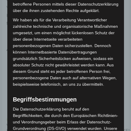
betroffene Personen mittels dieser Datenschutzerklärung
Vordere radachse für optimale Funktionalität und
über die ihnen zustehenden Rechte aufgeklärt.
Haltbarkeit. Weitere Informationen zum Fahrzeug
Wir haben als für die Verarbeitung Verantwortlicher
findest du hier:
Volta Motor Elektro-Scooter VSM
.
zahlreiche technische und organisatorische Maßnahmen
umgesetzt, um einen möglichst lückenlosen Schutz der
über diese Internetseite verarbeiteten
personenbezogenen Daten sicherzustellen. Dennoch
Ähnliche Produkte
können Internetbasierte Datenübertragungen
grundsätzlich Sicherheitslücken aufweisen, sodass ein
absoluter Schutz nicht gewährleistet werden kann. Aus
diesem Grund steht es jeder betroffenen Person frei,
personenbezogene Daten auch auf alternativen Wegen,
beispielsweise telefonisch, an uns zu übermitteln.
Begriffsbestimmungen
Die Datenschutzerklärung beruht auf den
Begrifflichkeiten, die durch den Europäischen Richtlinien-
Kostenloser Versand
Kostenloser Versand
und Verordnungsgeber beim Erlass der Datenschutz-
VSM
VSM
Grundverordnung (DS-GVO) verwendet wurden. Unsere
LADEBUCHSENPLATZ
BATTERIEGEHÄUSEDECKEL