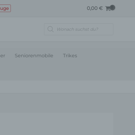
RÜCKLICHTUNTERABDECKUNG-
euge
0,00
€
PERLMUTTWEISS
Menge
Products
search
ler
Seniorenmobile
Trikes