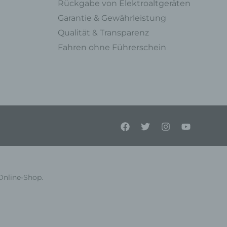
Rückgabe von Elektroaltgeräten
Garantie & Gewährleistung
Qualität & Transparenz
Fahren ohne Führerschein
ner
endet
e
en,
l
Online-Shop.
einer
Person