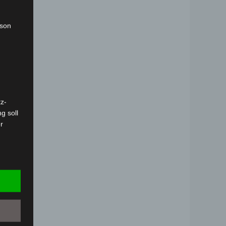
rson
z-
g soll
r
 vorab