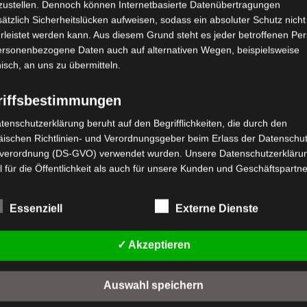
zustellen. Dennoch können Internetbasierte Datenübertragungen
ätzlich Sicherheitslücken aufweisen, sodass ein absoluter Schutz nicht
leistet werden kann. Aus diesem Grund steht es jeder betroffenen Pe
personenbezogene Daten auch auf alternativen Wegen, beispielsweise
nisch, an uns zu übermitteln.
riffsbestimmungen
tenschutzerklärung beruht auf den Begrifflichkeiten, die durch den
ischen Richtlinien- und Verordnungsgeber beim Erlass der Datenschut
stenloser Versand
Kostenloser Versand
verordnung (DS-GVO) verwendet wurden. Unsere Datenschutzerklärun
SX MITTLERER
VSX SCHWINGARM
 für die Öffentlichkeit als auch für unsere Kunden und Geschäftspartne
TÄNDERFEDER
h lesbar und verständlich sein. Um dies zu gewährleisten, möchten wir
Bewertet
59,00
€
rwendeten Begrifflichkeiten erläutern.
*
mit
wertet
,00
€
Essenziell
Externe Dienste
*
0
t
rwenden in dieser Datenschutzerklärung unter anderem die folgenden
von
IN DEN WARENKORB
5
n
fe:
IN DEN WARENKORB
✓ Akzeptieren
VSX
a) personenbezogene Daten
SX
Personenbezogene Daten sind alle Informationen, die sich auf eine
Auswahl speichern
identifizierte oder identifizierbare natürliche Person (im Folgenden