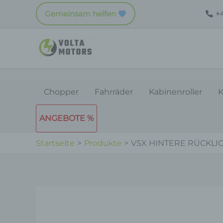
Zum
Gemeinsam helfen
+4
Inhalt
springen
Chopper
Fahrräder
Kabinenroller
K
ANGEBOTE %
Startseite
Produkte
VSX HINTERE RÜCKL