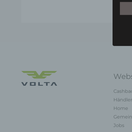
Webs
Cashba
Händle
Home
Gemein
Jobs