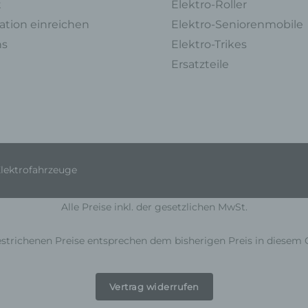
t
Elektro-Roller
die Vernichtung.
tion einreichen
Elektro-Seniorenmobile
d) Einschränkung der Verarbeitung
ns
Elektro-Trikes
Einschränkung der Verarbeitung ist die Markierung gespeicherter
Ersatzteile
personenbezogener Daten mit dem Ziel, ihre künftige Verarbeitung
einzuschränken.
e) Profiling
Profiling ist jede Art der automatisierten Verarbeitung personenbezoge
Daten, die darin besteht, dass diese personenbezogenen Daten verw
werden, um bestimmte persönliche Aspekte, die sich auf eine natürlich
Elektrofahrzeuge
Person beziehen, zu bewerten, insbesondere, um Aspekte bezüglich
Arbeitsleistung, wirtschaftlicher Lage, Gesundheit, persönlicher Vorlieb
Interessen, Zuverlässigkeit, Verhalten, Aufenthaltsort oder Ortswechse
Alle Preise inkl. der gesetzlichen MwSt.
dieser natürlichen Person zu analysieren oder vorherzusagen.
strichenen Preise entsprechen dem bisherigen Preis in diesem 
f) Pseudonymisierung
Pseudonymisierung ist die Verarbeitung personenbezogener Daten in 
Weise, auf welche die personenbezogenen Daten ohne Hinzuziehung
Vertrag widerrufen
zusätzlicher Informationen nicht mehr einer spezifischen betroffenen 