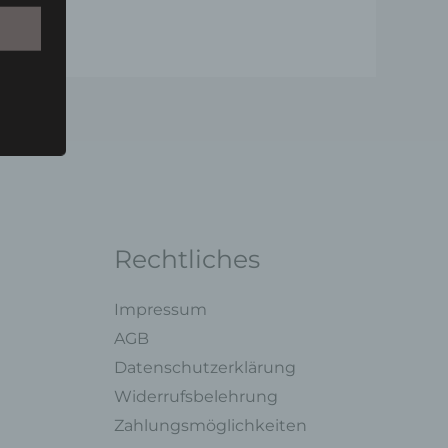
Person
u einer
 zu
n,
Rechtliches
Impressum
ng mit
AGB
Datenschutzerklärung
Widerrufsbelehrung
legung
ung,
Zahlungsmöglichkeiten
oder