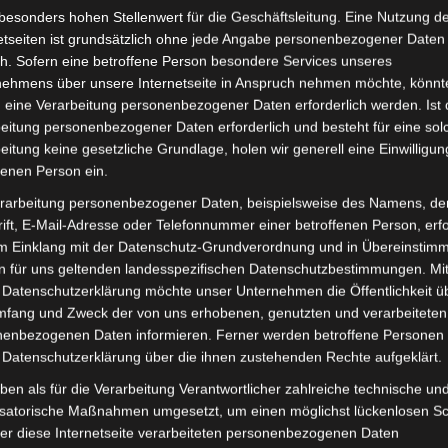
besonders hohen Stellenwert für die Geschäftsleitung. Eine Nutzung d
etseiten ist grundsätzlich ohne jede Angabe personenbezogener Daten
inkl. 19 % MwSt.
Kostenlos
h. Sofern eine betroffene Person besondere Services unseres
nehmens über unsere Internetseite in Anspruch nehmen möchte, könnt
Lieferzeit:
Versandfertig i
 eine Verarbeitung personenbezogener Daten erforderlich werden. Ist 
eitung personenbezogener Daten erforderlich und besteht für eine sol
eitung keine gesetzliche Grundlage, holen wir generell eine Einwilligun
fenen Person ein.
it
Rezensionen (0)
rarbeitung personenbezogener Daten, beispielsweise des Namens, de
ift, E-Mail-Adresse oder Telefonnummer einer betroffenen Person, erfo
im Einklang mit der Datenschutz-Grundverordnung und in Übereinstim
tro-Scooter VSX. Hintere rücklichtunterabdeckung-perlmu
n für uns geltenden landesspezifischen Datenschutzbestimmungen. Mit
Weitere Informationen zum Fahrzeug findest du hier:
Vol
 Datenschutzerklärung möchte unser Unternehmen die Öffentlichkeit ü
mfang und Zweck der von uns erhobenen, genutzten und verarbeiteten
enbezogenen Daten informieren. Ferner werden betroffene Personen 
 Datenschutzerklärung über die ihnen zustehenden Rechte aufgeklärt.
ben als für die Verarbeitung Verantwortlicher zahlreiche technische un
isatorische Maßnahmen umgesetzt, um einen möglichst lückenlosen S
er diese Internetseite verarbeiteten personenbezogenen Daten