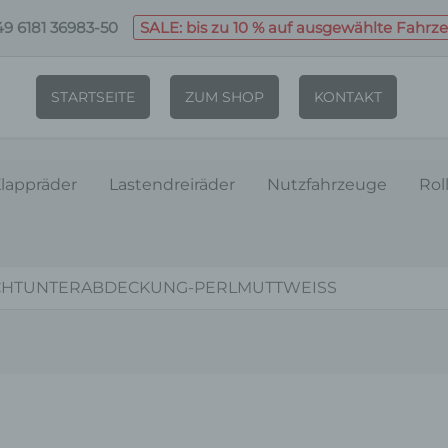
9 6181 36983-50
SALE: bis zu 10 % auf ausgewählte Fahrz
STARTSEITE
ZUM SHOP
KONTAKT
lappräder
Lastendreiräder
Nutzfahrzeuge
Rol
ICHTUNTERABDECKUNG-PERLMUTTWEISS