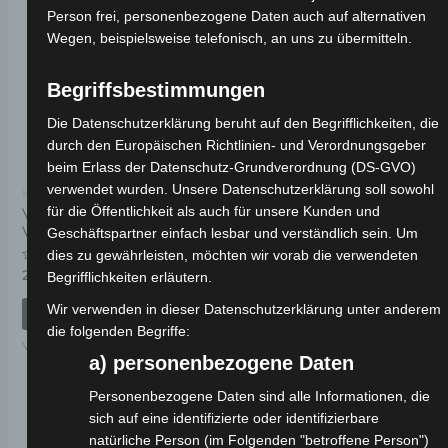
Person frei, personenbezogene Daten auch auf alternativen
Wegen, beispielsweise telefonisch, an uns zu übermitteln.
Begriffsbestimmungen
Die Datenschutzerklärung beruht auf den Begrifflichkeiten, die
durch den Europäischen Richtlinien- und Verordnungsgeber
beim Erlass der Datenschutz-Grundverordnung (DS-GVO)
verwendet wurden. Unsere Datenschutzerklärung soll sowohl
Kostenloser Versand
Kostenloser Versand
für die Öffentlichkeit als auch für unsere Kunden und
VSX SITZUNTERE
VSX SECHSKANT-
VORDERSEITE
FLANSCH-SCHRAUBE
Geschäftspartner einfach lesbar und verständlich sein. Um
(M12*235)
dies zu gewährleisten, möchten wir vorab die verwendeten
Bewertet
29,00
€
Begrifflichkeiten erläutern.
*
mit
Bewertet
19,00
€
*
0
mit
Wir verwenden in dieser Datenschutzerklärung unter anderem
von
IN DEN WARENKORB
0
5
von
IN DEN WARENKORB
die folgenden Begriffe:
5
VSX
a) personenbezogene Daten
VSX
Personenbezogene Daten sind alle Informationen, die
sich auf eine identifizierte oder identifizierbare
natürliche Person (im Folgenden "betroffene Person")