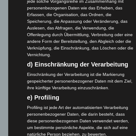
jede solche Vorgangsreihe im Zusammenhang mit
personenbezogenen Daten wie das Erheben, das
Erfassen, die Organisation, das Ordnen, die
Speicherung, die Anpassung oder Veränderung, das
Auslesen, das Abfragen, die Verwendung, die
Offenlegung durch Übermittlung, Verbreitung oder eine
andere Form der Bereitstellung, den Abgleich oder die
Webseite
Verknüpfung, die Einschränkung, das Löschen oder die
Vernichtung.
Cashback-Aktion
d) Einschränkung der Verarbeitung
Händler werden
Einschränkung der Verarbeitung ist die Markierung
Home
gespeicherter personenbezogener Daten mit dem Ziel,
Gemeinsam spenden
ihre künftige Verarbeitung einzuschränken.
Jobs
e) Profiling
Kontakt
Profiling ist jede Art der automatisierten Verarbeitung
Reklamation einreichen
personenbezogener Daten, die darin besteht, dass
Über uns
diese personenbezogenen Daten verwendet werden,
um bestimmte persönliche Aspekte, die sich auf eine
Produktpalette
natürliche Person beziehen, zu bewerten,