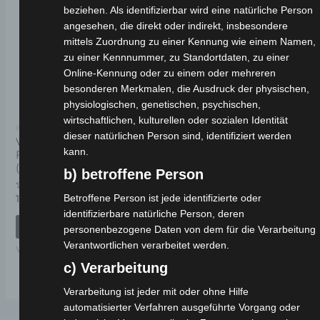
beziehen. Als identifizierbar wird eine natürliche Person
angesehen, die direkt oder indirekt, insbesondere
mittels Zuordnung zu einer Kennung wie einem Namen,
zu einer Kennnummer, zu Standortdaten, zu einer
Online-Kennung oder zu einem oder mehreren
besonderen Merkmalen, die Ausdruck der physischen,
physiologischen, genetischen, psychischen,
wirtschaftlichen, kulturellen oder sozialen Identität
Kostenloser Versand
dieser natürlichen Person sind, identifiziert werden
VSX SECHSKANT-
kann.
FLANSCH-SCHRAUBE
(M12*185)
b) betroffene Person
Betroffene Person ist jede identifizierte oder
Bewertet
19,00
€
*
mit
identifizierbare natürliche Person, deren
0
von
IN DEN WARENKORB
personenbezogene Daten von dem für die Verarbeitung
5
Verantwortlichen verarbeitet werden.
VSX
c) Verarbeitung
Verarbeitung ist jeder mit oder ohne Hilfe
automatisierter Verfahren ausgeführte Vorgang oder