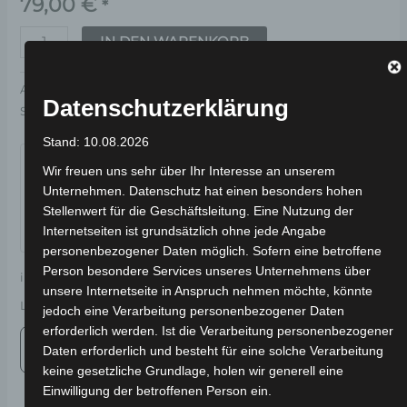
79,00
€
*
IN DEN WARENKORB
Artikelnummer:
3H202-3002A-00
Kategorie:
VSX
Datenschutzerklärung
Schlagwort:
Bremsanlage
Stand: 10.08.2026
Garantiert sicherer Checkout
Wir freuen uns sehr über Ihr Interesse an unserem
Unternehmen. Datenschutz hat einen besonders hohen
Stellenwert für die Geschäftsleitung. Eine Nutzung der
Internetseiten ist grundsätzlich ohne jede Angabe
personenbezogener Daten möglich. Sofern eine betroffene
Person besondere Services unseres Unternehmens über
inkl. 19 % MwSt.
Kostenloser Versand
unsere Internetseite in Anspruch nehmen möchte, könnte
Lieferzeit:
Versandfertig innerhalb 24 Stunden*
jedoch eine Verarbeitung personenbezogener Daten
erforderlich werden. Ist die Verarbeitung personenbezogener
Daten erforderlich und besteht für eine solche Verarbeitung
keine gesetzliche Grundlage, holen wir generell eine
Einwilligung der betroffenen Person ein.