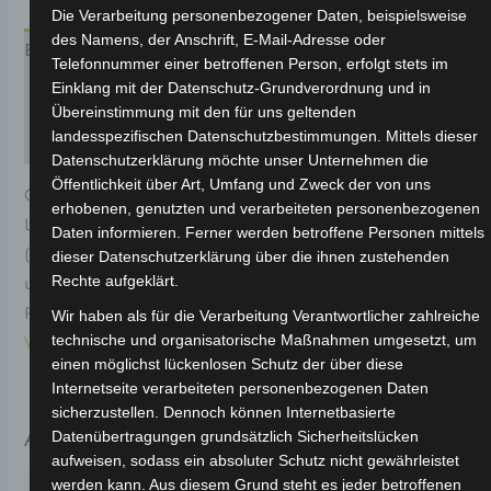
Die Verarbeitung personenbezogener Daten, beispielsweise
des Namens, der Anschrift, E-Mail-Adresse oder
Beschreibung
Telefonnummer einer betroffenen Person, erfolgt stets im
Einklang mit der Datenschutz-Grundverordnung und in
Produktsicherheit
Übereinstimmung mit den für uns geltenden
landesspezifischen Datenschutzbestimmungen. Mittels dieser
Rezensionen (0)
Datenschutzerklärung möchte unser Unternehmen die
Öffentlichkeit über Art, Umfang und Zweck der von uns
Original-Ersatzteil für den Elektro-Scooter VSX.
erhobenen, genutzten und verarbeiteten personenbezogenen
Lenksäule und vordere federungssatz
Daten informieren. Ferner werden betroffene Personen mittels
(scheibenbremsenmodell) für optimale Funktionalität
dieser Datenschutzerklärung über die ihnen zustehenden
Rechte aufgeklärt.
und Haltbarkeit. Weitere Informationen zum
Fahrzeug findest du hier:
Volta Motor Elektro-Scooter
Wir haben als für die Verarbeitung Verantwortlicher zahlreiche
technische und organisatorische Maßnahmen umgesetzt, um
VSX
.
einen möglichst lückenlosen Schutz der über diese
Internetseite verarbeiteten personenbezogenen Daten
sicherzustellen. Dennoch können Internetbasierte
Ähnliche Produkte
Datenübertragungen grundsätzlich Sicherheitslücken
aufweisen, sodass ein absoluter Schutz nicht gewährleistet
werden kann. Aus diesem Grund steht es jeder betroffenen