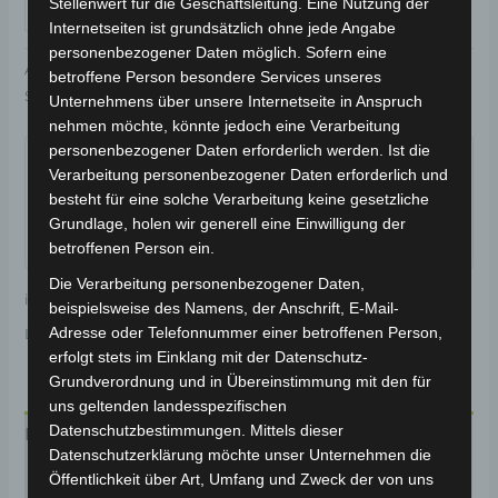
Stellenwert für die Geschäftsleitung. Eine Nutzung der
IN DEN WARENKORB
Internetseiten ist grundsätzlich ohne jede Angabe
personenbezogener Daten möglich. Sofern eine
Artikelnummer:
3H202-6013A-B4
Kategorie:
VSX
betroffene Person besondere Services unseres
Schlagwort:
Karosserie & Verkleidung
Unternehmens über unsere Internetseite in Anspruch
nehmen möchte, könnte jedoch eine Verarbeitung
Garantiert sicherer Checkout
personenbezogener Daten erforderlich werden. Ist die
Verarbeitung personenbezogener Daten erforderlich und
besteht für eine solche Verarbeitung keine gesetzliche
Grundlage, holen wir generell eine Einwilligung der
betroffenen Person ein.
Die Verarbeitung personenbezogener Daten,
inkl. 19 % MwSt.
Kostenloser Versand
beispielsweise des Namens, der Anschrift, E-Mail-
Adresse oder Telefonnummer einer betroffenen Person,
Lieferzeit:
Versandfertig innerhalb 24 Stunden*
erfolgt stets im Einklang mit der Datenschutz-
Grundverordnung und in Übereinstimmung mit den für
uns geltenden landesspezifischen
Datenschutzbestimmungen. Mittels dieser
Beschreibung
Datenschutzerklärung möchte unser Unternehmen die
Öffentlichkeit über Art, Umfang und Zweck der von uns
Produktsicherheit