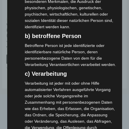
besonderen Merkmalen, die Ausdruck der
physischen, physiologischen, genetischen,
psychischen, wirtschaftlichen, kulturellen oder
Kostenloser Versand
sozialen Identität dieser natürlichen Person sind,
VSX VORDERES
identifiziert werden kann.
FEDERUNGSSET
b) betroffene Person
(SCHEIBENBREMSENMODELL)
Betroffene Person ist jede identifizierte oder
Bewertet
79,00
€
*
mit
identifizierbare natürliche Person, deren
0
von
personenbezogene Daten von dem für die
IN DEN WARENKORB
5
Verarbeitung Verantwortlichen verarbeitet werden.
VSX
c) Verarbeitung
Verarbeitung ist jeder mit oder ohne Hilfe
automatisierter Verfahren ausgeführte Vorgang
oder jede solche Vorgangsreihe im
Zusammenhang mit personenbezogenen Daten
wie das Erheben, das Erfassen, die Organisation,
das Ordnen, die Speicherung, die Anpassung
oder Veränderung, das Auslesen, das Abfragen,
die Verwendung, die Offenlegung durch