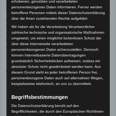
erhobenen, genutzten und verarbeiteten
Rezensionen (0)
personenbezogenen Daten informieren. Ferner werden
betroffene Personen mittels dieser Datenschutzerklärung
über die ihnen zustehenden Rechte aufgeklärt.
Original-Ersatzteil für den Elektro-Scooter VSX.
Schwingenabdeckung links-hellrot (2022) für
Wir haben als für die Verarbeitung Verantwortlicher
zahlreiche technische und organisatorische Maßnahmen
optimale Funktionalität und Haltbarkeit. Weitere
umgesetzt, um einen möglichst lückenlosen Schutz der
Informationen zum Fahrzeug findest du hier:
Volta
über diese Internetseite verarbeiteten
Motor Elektro-Scooter VSX
.
personenbezogenen Daten sicherzustellen. Dennoch
können Internetbasierte Datenübertragungen
grundsätzlich Sicherheitslücken aufweisen, sodass ein
absoluter Schutz nicht gewährleistet werden kann. Aus
Ähnliche Produkte
diesem Grund steht es jeder betroffenen Person frei,
personenbezogene Daten auch auf alternativen Wegen,
beispielsweise telefonisch, an uns zu übermitteln.
Begriffsbestimmungen
Die Datenschutzerklärung beruht auf den
Begrifflichkeiten, die durch den Europäischen Richtlinien-