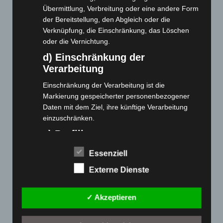
Übermittlung, Verbreitung oder eine andere Form
der Bereitstellung, den Abgleich oder die
Webseite
Verknüpfung, die Einschränkung, das Löschen
oder die Vernichtung.
Cashback-Aktion
d) Einschränkung der
Händler werden
Verarbeitung
Home
Einschränkung der Verarbeitung ist die
Gemeinsam spenden
Markierung gespeicherter personenbezogener
Jobs
Daten mit dem Ziel, ihre künftige Verarbeitung
Kontakt
einzuschränken.
Reklamation einreichen
e) Profiling
Über uns
Profiling ist jede Art der automatisierten
Essenziell
Produktpalette
Verarbeitung personenbezogener Daten, die darin
Externe Dienste
besteht, dass diese personenbezogenen Daten
verwendet werden, um bestimmte persönliche
Elektro-Chopper
Aspekte, die sich auf eine natürliche Person
Elektro-Fahrräder
✓ Akzeptieren
beziehen, zu bewerten, insbesondere, um
Elektro-Kabinenroller
Aspekte bezüglich Arbeitsleistung, wirtschaftlicher