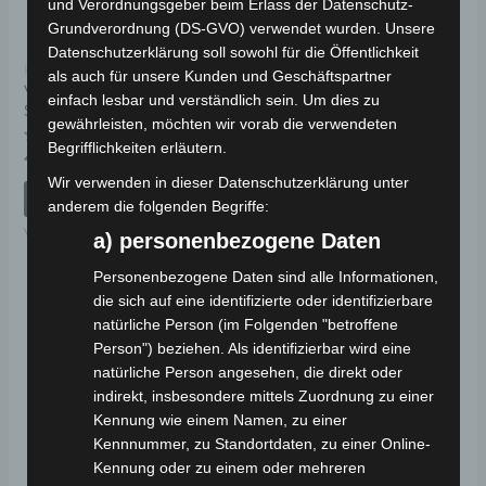
und Verordnungsgeber beim Erlass der Datenschutz-
Grundverordnung (DS-GVO) verwendet wurden. Unsere
Datenschutzerklärung soll sowohl für die Öffentlichkeit
Kostenloser Versand
Kostenloser Versand
als auch für unsere Kunden und Geschäftspartner
VSX SITZUNTERE
VSX VORDERES
einfach lesbar und verständlich sein. Um dies zu
SEITENPANEL RECHTS
ARMATURENBRETT
gewährleisten, möchten wir vorab die verwendeten
KUNSTSTOFF
Begrifflichkeiten erläutern.
(WINDSCHUTZ)
Bewertet
49,00
€
*
mit
0
Wir verwenden in dieser Datenschutzerklärung unter
von
Bewertet
39,00
€
IN DEN WARENKORB
*
anderem die folgenden Begriffe:
5
mit
0
VSX
von
IN DEN WARENKORB
a) personenbezogene Daten
5
VSX
Personenbezogene Daten sind alle Informationen,
die sich auf eine identifizierte oder identifizierbare
natürliche Person (im Folgenden "betroffene
Person") beziehen. Als identifizierbar wird eine
natürliche Person angesehen, die direkt oder
indirekt, insbesondere mittels Zuordnung zu einer
Kennung wie einem Namen, zu einer
Kennnummer, zu Standortdaten, zu einer Online-
Kennung oder zu einem oder mehreren