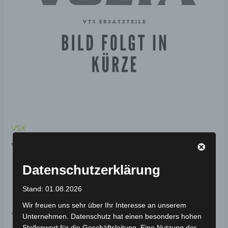
VSX
VSX UNTERE
KOTFLÜGELABDECKUNG
Datenschutzerklärung
LINKS-SILBER (GRAU)
Stand: 01.08.2026
Wir freuen uns sehr über Ihr Interesse an unserem
49,00
€
*
Unternehmen. Datenschutz hat einen besonders hohen
Stellenwert für die Geschäftsleitung. Eine Nutzung der