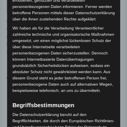
erhobenen, genutzten und verarbeiteten
personenbezogenen Daten informieren. Ferner werden
Rezensionen (0)
betroffene Personen mittels dieser Datenschutzerklärung
über die ihnen zustehenden Rechte aufgeklärt.
Original-Ersatzteil für den Elektro-Scooter VSX.
Wir haben als für die Verarbeitung Verantwortlicher
Untere kotflügelabdeckung links-silber (grau) für
zahlreiche technische und organisatorische Maßnahmen
optimale Funktionalität und Haltbarkeit. Weitere
umgesetzt, um einen möglichst lückenlosen Schutz der
Informationen zum Fahrzeug findest du hier:
Volta
über diese Internetseite verarbeiteten
Motor Elektro-Scooter VSX
.
personenbezogenen Daten sicherzustellen. Dennoch
können Internetbasierte Datenübertragungen
grundsätzlich Sicherheitslücken aufweisen, sodass ein
absoluter Schutz nicht gewährleistet werden kann. Aus
Ähnliche Produkte
diesem Grund steht es jeder betroffenen Person frei,
personenbezogene Daten auch auf alternativen Wegen,
beispielsweise telefonisch, an uns zu übermitteln.
Begriffsbestimmungen
Die Datenschutzerklärung beruht auf den
Begrifflichkeiten, die durch den Europäischen Richtlinien-
und Verordnungsgeber beim Erlass der Datenschutz-