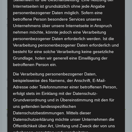
IN DEN WARENKORB
Internetseiten ist grundsätzlich ohne jede Angabe
personenbezogener Daten möglich. Sofern eine
Artikelnummer:
3H202-6004A-14
Kategorie:
VSX
betroffene Person besondere Services unseres
Schlagwort:
Karosserie & Verkleidung
Unternehmens über unsere Internetseite in Anspruch
nehmen möchte, könnte jedoch eine Verarbeitung
Garantiert sicherer Checkout
personenbezogener Daten erforderlich werden. Ist die
Verarbeitung personenbezogener Daten erforderlich und
besteht für eine solche Verarbeitung keine gesetzliche
Grundlage, holen wir generell eine Einwilligung der
betroffenen Person ein.
Die Verarbeitung personenbezogener Daten,
inkl. 19 % MwSt.
Kostenloser Versand
beispielsweise des Namens, der Anschrift, E-Mail-
Adresse oder Telefonnummer einer betroffenen Person,
Lieferzeit:
Versandfertig innerhalb 24 Stunden*
erfolgt stets im Einklang mit der Datenschutz-
Grundverordnung und in Übereinstimmung mit den für
uns geltenden landesspezifischen
Datenschutzbestimmungen. Mittels dieser
Beschreibung
Datenschutzerklärung möchte unser Unternehmen die
Öffentlichkeit über Art, Umfang und Zweck der von uns
Produktsicherheit