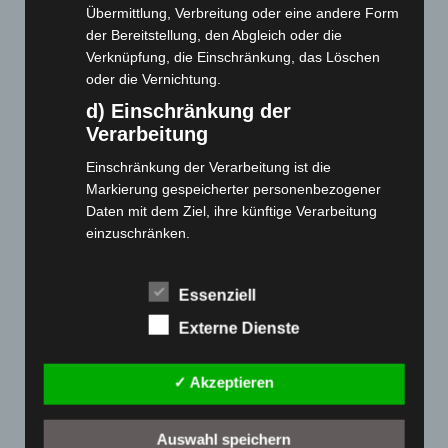
Übermittlung, Verbreitung oder eine andere Form
Webseite
der Bereitstellung, den Abgleich oder die
Verknüpfung, die Einschränkung, das Löschen
Cashback-Aktion
oder die Vernichtung.
Händler werden
d) Einschränkung der
Home
Verarbeitung
Gemeinsam spenden
Einschränkung der Verarbeitung ist die
Jobs
Markierung gespeicherter personenbezogener
Kontakt
Daten mit dem Ziel, ihre künftige Verarbeitung
einzuschränken.
Reklamation einreichen
e) Profiling
Über uns
Essenziell
Profiling ist jede Art der automatisierten
Produktpalette
Verarbeitung personenbezogener Daten, die darin
Externe Dienste
besteht, dass diese personenbezogenen Daten
Elektro-Chopper
verwendet werden, um bestimmte persönliche
Elektro-Fahrräder
✓ Akzeptieren
Aspekte, die sich auf eine natürliche Person
Elektro-Kabinenroller
beziehen, zu bewerten, insbesondere, um
Aspekte bezüglich Arbeitsleistung, wirtschaftlicher
Elektro-Klappräder
Auswahl speichern