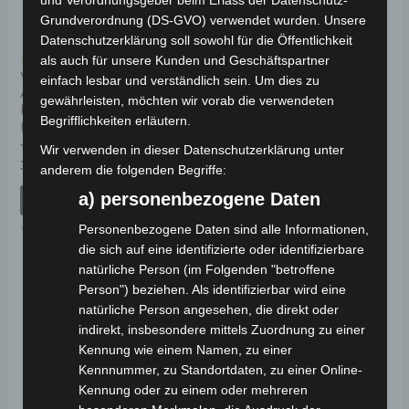
Grundverordnung (DS-GVO) verwendet wurden. Unsere
Datenschutzerklärung soll sowohl für die Öffentlichkeit
Kostenloser Versand
Kostenloser Versand
als auch für unsere Kunden und Geschäftspartner
VSX VORDERES
VSX SECHSKANT-
einfach lesbar und verständlich sein. Um dies zu
ARMATURENBRETT
FLANSCH-SCHRAUBE
gewährleisten, möchten wir vorab die verwendeten
KUNSTSTOFF
(M12*235)
Begrifflichkeiten erläutern.
(WINDSCHUTZ)
Bewertet
19,00
€
Wir verwenden in dieser Datenschutzerklärung unter
*
mit
Bewertet
39,00
€
*
0
anderem die folgenden Begriffe:
mit
von
IN DEN WARENKORB
0
5
a) personenbezogene Daten
von
IN DEN WARENKORB
5
VSX
Personenbezogene Daten sind alle Informationen,
VSX
die sich auf eine identifizierte oder identifizierbare
natürliche Person (im Folgenden "betroffene
Person") beziehen. Als identifizierbar wird eine
natürliche Person angesehen, die direkt oder
indirekt, insbesondere mittels Zuordnung zu einer
Kennung wie einem Namen, zu einer
Kennnummer, zu Standortdaten, zu einer Online-
Kennung oder zu einem oder mehreren