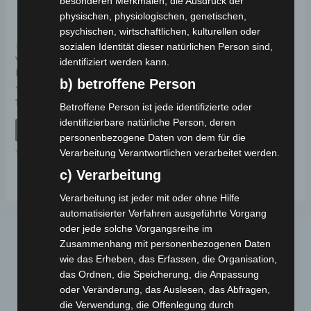
besonderen Merkmalen, die Ausdruck der
physischen, physiologischen, genetischen,
psychischen, wirtschaftlichen, kulturellen oder
sozialen Identität dieser natürlichen Person sind,
Kostenloser Versand
VSX ANZEIGE
identifiziert werden kann.
KUNSTSTOFF
b) betroffene Person
Bewertet
19,00
€
*
Betroffene Person ist jede identifizierte oder
mit
0
identifizierbare natürliche Person, deren
von
IN DEN WARENKORB
5
personenbezogene Daten von dem für die
VSX
Verarbeitung Verantwortlichen verarbeitet werden.
c) Verarbeitung
Verarbeitung ist jeder mit oder ohne Hilfe
automatisierter Verfahren ausgeführte Vorgang
oder jede solche Vorgangsreihe im
Zusammenhang mit personenbezogenen Daten
wie das Erheben, das Erfassen, die Organisation,
das Ordnen, die Speicherung, die Anpassung
oder Veränderung, das Auslesen, das Abfragen,
die Verwendung, die Offenlegung durch