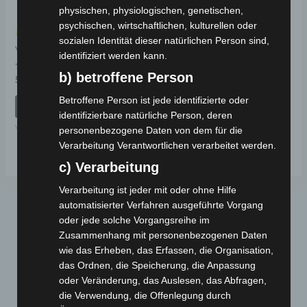
physischen, physiologischen, genetischen,
psychischen, wirtschaftlichen, kulturellen oder
Kostenloser Versand
sozialen Identität dieser natürlichen Person sind,
VSX SCHWINGARM
identifiziert werden kann.
b) betroffene Person
Bewertet
59,00
€
*
mit
0
Betroffene Person ist jede identifizierte oder
von
IN DEN WARENKORB
5
identifizierbare natürliche Person, deren
VSX
personenbezogene Daten von dem für die
Verarbeitung Verantwortlichen verarbeitet werden.
c) Verarbeitung
Verarbeitung ist jeder mit oder ohne Hilfe
automatisierter Verfahren ausgeführte Vorgang
oder jede solche Vorgangsreihe im
Zusammenhang mit personenbezogenen Daten
wie das Erheben, das Erfassen, die Organisation,
das Ordnen, die Speicherung, die Anpassung
oder Veränderung, das Auslesen, das Abfragen,
die Verwendung, die Offenlegung durch
Webseite