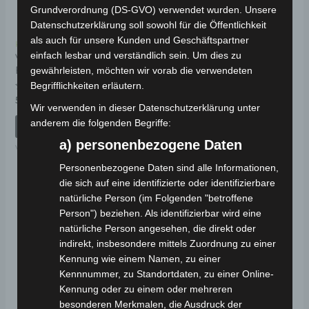
Grundverordnung (DS-GVO) verwendet wurden. Unsere
Datenschutzerklärung soll sowohl für die Öffentlichkeit
als auch für unsere Kunden und Geschäftspartner
Kostenloser Versand
Kostenloser Versand
einfach lesbar und verständlich sein. Um dies zu
VSX HINTERE
VSX SECHSKANT-
FEDERUNG
FLANSCH-SCHRAUBE
gewährleisten, möchten wir vorab die verwendeten
(M12*235)
Begrifflichkeiten erläutern.
Bewertet
59,00
€
*
mit
Wir verwenden in dieser Datenschutzerklärung unter
Bewertet
19,00
€
*
0
mit
anderem die folgenden Begriffe:
von
IN DEN WARENKORB
0
5
von
IN DEN WARENKORB
a) personenbezogene Daten
5
VSX
VSX
Personenbezogene Daten sind alle Informationen,
die sich auf eine identifizierte oder identifizierbare
natürliche Person (im Folgenden "betroffene
Person") beziehen. Als identifizierbar wird eine
natürliche Person angesehen, die direkt oder
indirekt, insbesondere mittels Zuordnung zu einer
Kennung wie einem Namen, zu einer
Kennnummer, zu Standortdaten, zu einer Online-
Kennung oder zu einem oder mehreren
besonderen Merkmalen, die Ausdruck der