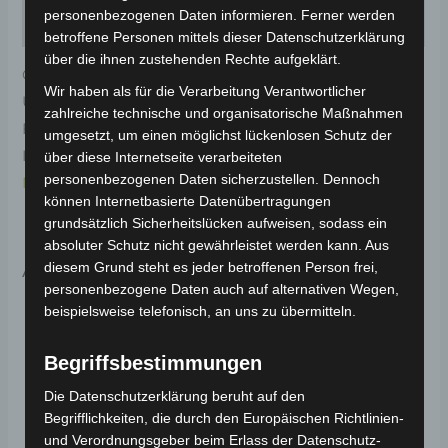
personenbezogenen Daten informieren. Ferner werden
Rezensionen (0)
betroffene Personen mittels dieser Datenschutzerklärung
über die ihnen zustehenden Rechte aufgeklärt.
Original-Ersatzteil für den Elektro-Scooter VSX.
Wir haben als für die Verarbeitung Verantwortlicher
Untere kotflügelabdeckung rechts-weiss für optimale
zahlreiche technische und organisatorische Maßnahmen
Funktionalität und Haltbarkeit. Weitere
umgesetzt, um einen möglichst lückenlosen Schutz der
Informationen zum Fahrzeug findest du hier:
Volta
über diese Internetseite verarbeiteten
personenbezogenen Daten sicherzustellen. Dennoch
Motor Elektro-Scooter VSX
.
können Internetbasierte Datenübertragungen
grundsätzlich Sicherheitslücken aufweisen, sodass ein
absoluter Schutz nicht gewährleistet werden kann. Aus
Ähnliche Produkte
diesem Grund steht es jeder betroffenen Person frei,
personenbezogene Daten auch auf alternativen Wegen,
beispielsweise telefonisch, an uns zu übermitteln.
Begriffsbestimmungen
Die Datenschutzerklärung beruht auf den
Begrifflichkeiten, die durch den Europäischen Richtlinien-
und Verordnungsgeber beim Erlass der Datenschutz-