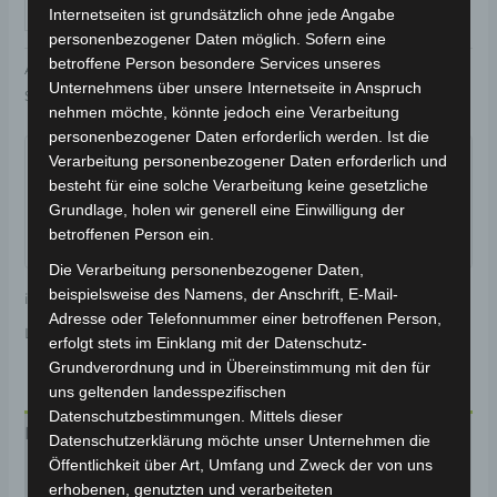
IN DEN WARENKORB
Internetseiten ist grundsätzlich ohne jede Angabe
personenbezogener Daten möglich. Sofern eine
betroffene Person besondere Services unseres
Artikelnummer:
3H202-6003A-03
Kategorie:
VSX
Unternehmens über unsere Internetseite in Anspruch
Schlagwort:
Karosserie & Verkleidung
nehmen möchte, könnte jedoch eine Verarbeitung
Garantiert sicherer Checkout
personenbezogener Daten erforderlich werden. Ist die
Verarbeitung personenbezogener Daten erforderlich und
besteht für eine solche Verarbeitung keine gesetzliche
Grundlage, holen wir generell eine Einwilligung der
betroffenen Person ein.
Die Verarbeitung personenbezogener Daten,
beispielsweise des Namens, der Anschrift, E-Mail-
inkl. 19 % MwSt.
Kostenloser Versand
Adresse oder Telefonnummer einer betroffenen Person,
Lieferzeit:
Versandfertig innerhalb 24 Stunden*
erfolgt stets im Einklang mit der Datenschutz-
Grundverordnung und in Übereinstimmung mit den für
uns geltenden landesspezifischen
Datenschutzbestimmungen. Mittels dieser
Beschreibung
Datenschutzerklärung möchte unser Unternehmen die
Öffentlichkeit über Art, Umfang und Zweck der von uns
Produktsicherheit
erhobenen, genutzten und verarbeiteten