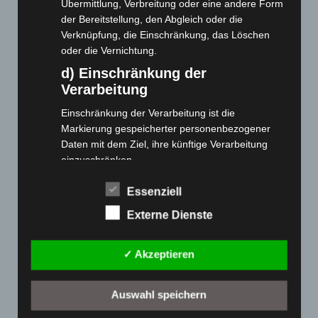
Übermittlung, Verbreitung oder eine andere Form
der Bereitstellung, den Abgleich oder die
Cashback-Aktion
Verknüpfung, die Einschränkung, das Löschen
Händler werden
oder die Vernichtung.
Home
d) Einschränkung der
Verarbeitung
Gemeinsam spenden
Jobs
Einschränkung der Verarbeitung ist die
Kontakt
Markierung gespeicherter personenbezogener
Daten mit dem Ziel, ihre künftige Verarbeitung
Reklamation einreichen
einzuschränken.
Über uns
e) Profiling
Produktpalette
Essenziell
Profiling ist jede Art der automatisierten
Externe Dienste
Verarbeitung personenbezogener Daten, die darin
Elektro-Chopper
besteht, dass diese personenbezogenen Daten
Elektro-Fahrräder
verwendet werden, um bestimmte persönliche
✓ Akzeptieren
Elektro-Kabinenroller
Aspekte, die sich auf eine natürliche Person
Elektro-Klappräder
beziehen, zu bewerten, insbesondere, um
Auswahl speichern
Aspekte bezüglich Arbeitsleistung, wirtschaftlicher
Elektro-Lastendreiräder
Lage, Gesundheit, persönlicher Vorlieben,