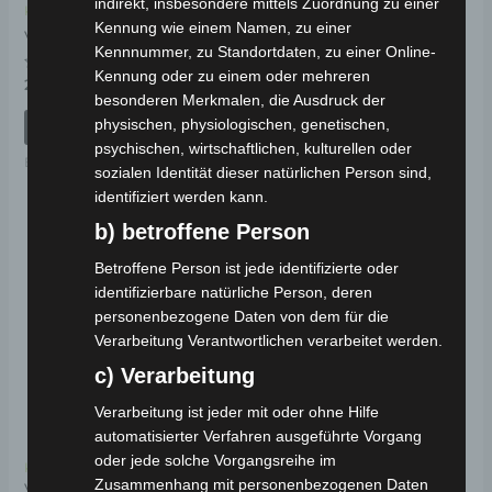
indirekt, insbesondere mittels Zuordnung zu einer
Kostenloser Versand
Kostenloser Versand
Kennung wie einem Namen, zu einer
VT5 LINKES
VT5 HUPE
BREMSLICHT
Kennnummer, zu Standortdaten, zu einer Online-
Kennung oder zu einem oder mehreren
Bewertet
29,00
€
*
mit
Bewertet
39,00
€
besonderen Merkmalen, die Ausdruck der
*
0
mit
von
physischen, physiologischen, genetischen,
0
IN DEN WARENKORB
5
von
IN DEN WARENKORB
psychischen, wirtschaftlichen, kulturellen oder
5
Ersatzteile
sozialen Identität dieser natürlichen Person sind,
Ersatzteile
identifiziert werden kann.
b) betroffene Person
Betroffene Person ist jede identifizierte oder
identifizierbare natürliche Person, deren
personenbezogene Daten von dem für die
Verarbeitung Verantwortlichen verarbeitet werden.
c) Verarbeitung
Verarbeitung ist jeder mit oder ohne Hilfe
automatisierter Verfahren ausgeführte Vorgang
oder jede solche Vorgangsreihe im
Kostenloser Versand
Zusammenhang mit personenbezogenen Daten
VT5 12V 60AH VRLA