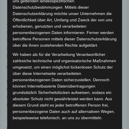
uns geltenden landesspezifischen
Datenschutzbestimmungen. Mittels dieser
Herstellerinformationen
Datenschutzerklärung möchte unser Unternehmen die
Öffentlichkeit über Art, Umfang und Zweck der von uns
Volta Motor Sanayi Ticaret A.Ş
erhobenen, genutzten und verarbeiteten
Selamlar Köyü Selamlar Mevkii, OSB 1. Sokak Blok No:
personenbezogenen Daten informieren. Ferner werden
betroffene Personen mittels dieser Datenschutzerklärung
10
über die ihnen zustehenden Rechte aufgeklärt.
81850 Gümüşova/Düzce, Türkei
Wir haben als für die Verarbeitung Verantwortlicher
E-Mail:
info@volta.com.tr
zahlreiche technische und organisatorische Maßnahmen
umgesetzt, um einen möglichst lückenlosen Schutz der
Verantwortliche Person in der EU
über diese Internetseite verarbeiteten
personenbezogenen Daten sicherzustellen. Dennoch
MC | Fahrzeugteile
können Internetbasierte Datenübertragungen
Muhammet Calik
grundsätzlich Sicherheitslücken aufweisen, sodass ein
Maulbeerweg 30
absoluter Schutz nicht gewährleistet werden kann. Aus
D-63477 Maintal
diesem Grund steht es jeder betroffenen Person frei,
personenbezogene Daten auch auf alternativen Wegen,
beispielsweise telefonisch, an uns zu übermitteln.
Telefon: +49 6181 3698350
E-Mail:
info@volta-motors.de