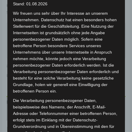
Stand: 01.08.2026
Kategorien:
Ersatzteile
,
VT5
Schlagwort:
Elektrik & Beleuchtung
Wir freuen uns sehr über Ihr Interesse an unserem
Unternehmen. Datenschutz hat einen besonders hohen
Garantiert sicherer Checkout
Stellenwert für die Geschäftsleitung. Eine Nutzung der
Internetseiten ist grundsätzlich ohne jede Angabe
personenbezogener Daten möglich. Sofern eine
betroffene Person besondere Services unseres
Unternehmens über unsere Internetseite in Anspruch
nehmen möchte, könnte jedoch eine Verarbeitung
personenbezogener Daten erforderlich werden. Ist die
inkl. 19 % MwSt.
Kostenloser Versand
Verarbeitung personenbezogener Daten erforderlich und
Lieferzeit:
Versandfertig innerhalb 24 Stunden*
besteht für eine solche Verarbeitung keine gesetzliche
Grundlage, holen wir generell eine Einwilligung der
betroffenen Person ein.
Die Verarbeitung personenbezogener Daten,
Produktsicherheit
beispielsweise des Namens, der Anschrift, E-Mail-
Adresse oder Telefonnummer einer betroffenen Person,
Rezensionen (0)
erfolgt stets im Einklang mit der Datenschutz-
Grundverordnung und in Übereinstimmung mit den für
Produktsicherheit