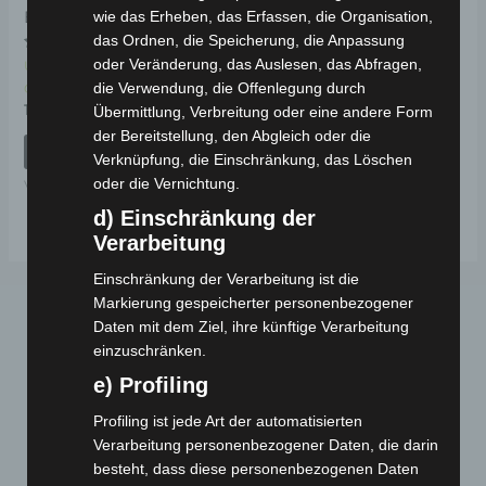
BATTERIE
wie das Erheben, das Erfassen, die Organisation,
das Ordnen, die Speicherung, die Anpassung
Bewertet
oder Veränderung, das Auslesen, das Abfragen,
Ungeprüfte
mit
die Verwendung, die Offenlegung durch
4.00
Gesamtbewertungen
von 5
159,00
€
Übermittlung, Verbreitung oder eine andere Form
*
der Bereitstellung, den Abgleich oder die
IN DEN WARENKORB
Verknüpfung, die Einschränkung, das Löschen
oder die Vernichtung.
VT5
d) Einschränkung der
Verarbeitung
Einschränkung der Verarbeitung ist die
Markierung gespeicherter personenbezogener
Daten mit dem Ziel, ihre künftige Verarbeitung
einzuschränken.
e) Profiling
Profiling ist jede Art der automatisierten
Verarbeitung personenbezogener Daten, die darin
Webseite
besteht, dass diese personenbezogenen Daten