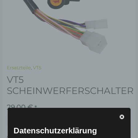
Ersatzteile
,
VT5
VT5
SCHEINWERFERSCHALTER
29,00
€
*
IN DEN WARENKORB
Datenschutzerklärung
Artikelnummer:
3H405-5015A-00