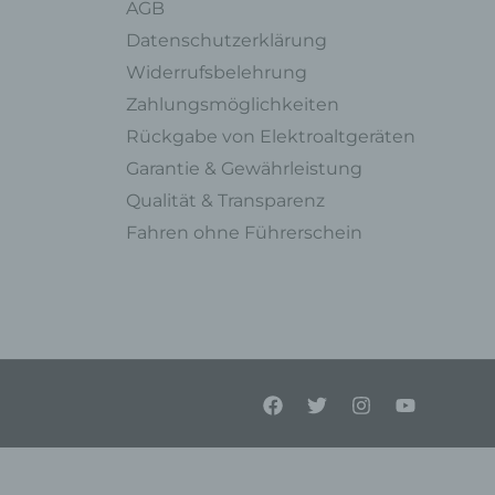
AGB
en,
Datenschutzerklärung
l
Widerrufsbelehrung
Zahlungsmöglichkeiten
Rückgabe von Elektroaltgeräten
einer
Garantie & Gewährleistung
Qualität & Transparenz
Person
Fahren ohne Führerschein
enen
on
liche
lein
tung
el