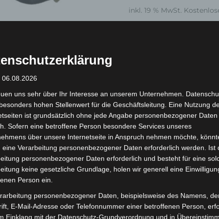
inkl. 19 % MwSt.
Kostenlos
Lieferzeit:
Versandfertig i
enschutzerklärung
: 06.08.2026
euen uns sehr über Ihr Interesse an unserem Unternehmen. Datenschu
besonders hohen Stellenwert für die Geschäftsleitung. Eine Nutzung d
 (0)
etseiten ist grundsätzlich ohne jede Angabe personenbezogener Daten
h. Sofern eine betroffene Person besondere Services unseres
nehmens über unsere Internetseite in Anspruch nehmen möchte, könnt
 eine Verarbeitung personenbezogener Daten erforderlich werden. Ist 
ionen
eitung personenbezogener Daten erforderlich und besteht für eine sol
eitung keine gesetzliche Grundlage, holen wir generell eine Einwilligun
fenen Person ein.
rarbeitung personenbezogener Daten, beispielsweise des Namens, de
B 1. Sokak Blok No: 10
ift, E-Mail-Adresse oder Telefonnummer einer betroffenen Person, erfo
im Einklang mit der Datenschutz-Grundverordnung und in Übereinstim