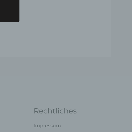
ng mit
legung
ung,
oder
Rechtliches
ner
endet
Impressum
e