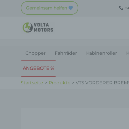
Zum
Gemeinsam helfen
+4
Inhalt
springen
Chopper
Fahrräder
Kabinenroller
K
ANGEBOTE %
Startseite
Produkte
VT5 VORDERER BREMS