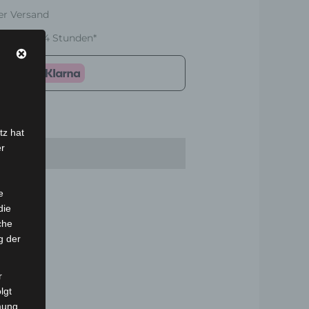
er Versand
nnerhalb 24 Stunden*
tz hat
er
e
die
che
g der
r
lgt
mung