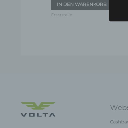
von
vo
IN DEN WARENKORB
5
5
Ersatzteile
Er
Webs
Cashba