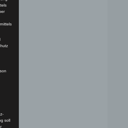
tels
ber
mittels
d
chutz
rson
z-
g soll
r