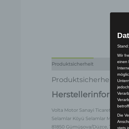
Dat
Stand
Wir fr
einen 
Produktsicherheit
Rezensionen
Intern
möglic
Produktsicherheit
Unter
jedoch
Herstellerinformat
Verarb
Verarb
betrof
Volta Motor Sanayi Ticaret A.Ş
Die Ve
Selamlar Köyü Selamlar Mevkii, OS
Anschr
81850 Gümüşova/Düzce, Türkei
stets 