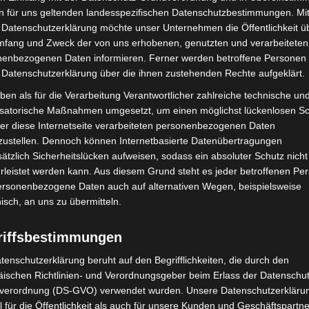
n für uns geltenden landesspezifischen Datenschutzbestimmungen. Mit
 Datenschutzerklärung möchte unser Unternehmen die Öffentlichkeit ü
mfang und Zweck der von uns erhobenen, genutzten und verarbeiteten
Person in der EU
enbezogenen Daten informieren. Ferner werden betroffene Personen 
 Datenschutzerklärung über die ihnen zustehenden Rechte aufgeklärt.
ben als für die Verarbeitung Verantwortlicher zahlreiche technische un
isatorische Maßnahmen umgesetzt, um einen möglichst lückenlosen S
er diese Internetseite verarbeiteten personenbezogenen Daten
zustellen. Dennoch können Internetbasierte Datenübertragungen
ätzlich Sicherheitslücken aufweisen, sodass ein absoluter Schutz nicht
leistet werden kann. Aus diesem Grund steht es jeder betroffenen Pe
personenbezogene Daten auch auf alternativen Wegen, beispielsweise
nisch, an uns zu übermitteln.
riffsbestimmungen
duktsicherheit
tenschutzerklärung beruht auf den Begrifflichkeiten, die durch den
ischen Richtlinien- und Verordnungsgeber beim Erlass der Datenschut
fache Ersatzteile
verordnung (DS-GVO) verwendet wurden. Unsere Datenschutzerklärun
 für die Öffentlichkeit als auch für unsere Kunden und Geschäftspartne