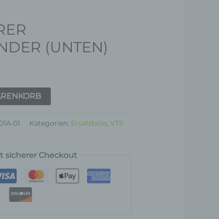
RER
NDER (UNTEN)
ARENKORB
01A-01
Kategorien:
Ersatzteile
,
VT5
rt sicherer Checkout