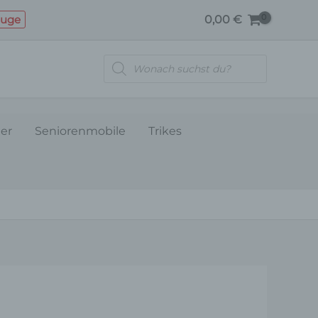
BREMSZYLINDER
euge
0,00
€
(UNTEN)
Menge
Products
search
ler
Seniorenmobile
Trikes