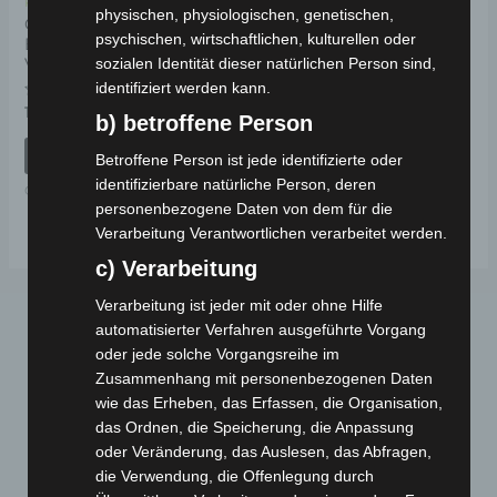
Kostenloser Versand
physischen, physiologischen, genetischen,
CARGO VOLT
psychischen, wirtschaftlichen, kulturellen oder
BREMSTROMMEL
sozialen Identität dieser natürlichen Person sind,
VORDERACHSE
identifiziert werden kann.
Bewertet
139,00
€
*
b) betroffene Person
mit
0
von
IN DEN WARENKORB
Betroffene Person ist jede identifizierte oder
5
identifizierbare natürliche Person, deren
CARGO VOLT
personenbezogene Daten von dem für die
Verarbeitung Verantwortlichen verarbeitet werden.
c) Verarbeitung
Verarbeitung ist jeder mit oder ohne Hilfe
automatisierter Verfahren ausgeführte Vorgang
oder jede solche Vorgangsreihe im
Zusammenhang mit personenbezogenen Daten
wie das Erheben, das Erfassen, die Organisation,
das Ordnen, die Speicherung, die Anpassung
oder Veränderung, das Auslesen, das Abfragen,
Webseite
die Verwendung, die Offenlegung durch