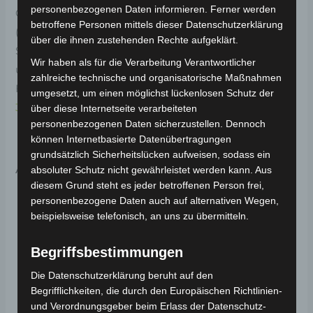
personenbezogenen Daten informieren. Ferner werden
Original-Ersatzteil für das E-Lastendreirad Cargo Volt
betroffene Personen mittels dieser Datenschutzerklärung
(Modell: BP150, Hersteller: Saige). Das hintere
über die ihnen zustehenden Rechte aufgeklärt.
Stoßdämpferset sorgt für eine komfortable Fahrt auf
Wir haben als für die Verarbeitung Verantwortlicher
unebenen Straßen. Weitere Informationen zum
zahlreiche technische und organisatorische Maßnahmen
Fahrzeug findest du hier:
E-Lastendreirad Cargo Volt
umgesetzt, um einen möglichst lückenlosen Schutz der
3.0kW
.
über diese Internetseite verarbeiteten
personenbezogenen Daten sicherzustellen. Dennoch
können Internetbasierte Datenübertragungen
grundsätzlich Sicherheitslücken aufweisen, sodass ein
Ähnliche Produkte
absoluter Schutz nicht gewährleistet werden kann. Aus
diesem Grund steht es jeder betroffenen Person frei,
personenbezogene Daten auch auf alternativen Wegen,
beispielsweise telefonisch, an uns zu übermitteln.
Begriffsbestimmungen
Die Datenschutzerklärung beruht auf den
Begrifflichkeiten, die durch den Europäischen Richtlinien-
und Verordnungsgeber beim Erlass der Datenschutz-