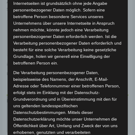
Artikelnummer:
BP150-018
Kategorie:
CARGO VOLT
Internetseiten ist grundsätzlich ohne jede Angabe
Schlagwort:
Fahrwerk & Lenkung
personenbezogener Daten möglich. Sofern eine
betroffene Person besondere Services unseres
Garantiert sicherer Checkout
Unternehmens über unsere Internetseite in Anspruch
nehmen möchte, könnte jedoch eine Verarbeitung
personenbezogener Daten erforderlich werden. Ist die
Verarbeitung personenbezogener Daten erforderlich und
besteht für eine solche Verarbeitung keine gesetzliche
Grundlage, holen wir generell eine Einwilligung der
betroffenen Person ein.
inkl. 19 % MwSt.
Kostenloser Versand
Die Verarbeitung personenbezogener Daten,
Lieferzeit:
Versandfertig innerhalb 24 Stunden*
beispielsweise des Namens, der Anschrift, E-Mail-
Adresse oder Telefonnummer einer betroffenen Person,
erfolgt stets im Einklang mit der Datenschutz-
Grundverordnung und in Übereinstimmung mit den für
Beschreibung
uns geltenden landesspezifischen
Datenschutzbestimmungen. Mittels dieser
Produktsicherheit
Datenschutzerklärung möchte unser Unternehmen die
Öffentlichkeit über Art, Umfang und Zweck der von uns
Rezensionen (0)
erhobenen, genutzten und verarbeiteten