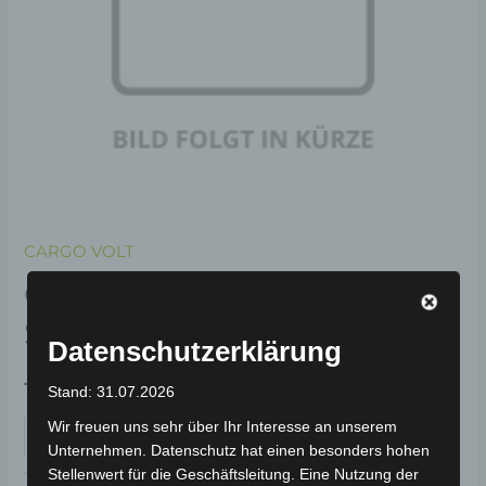
CARGO VOLT
CARGO VOLT HINTERES
STOSSÄMPFERSET
Datenschutzerklärung
199,00
€
*
Stand: 31.07.2026
Wir freuen uns sehr über Ihr Interesse an unserem
IN DEN WARENKORB
Unternehmen. Datenschutz hat einen besonders hohen
Stellenwert für die Geschäftsleitung. Eine Nutzung der