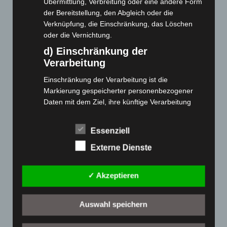
Übermittlung, Verbreitung oder eine andere Form
der Bereitstellung, den Abgleich oder die
Cashback-Aktion
Verknüpfung, die Einschränkung, das Löschen
Händler werden
oder die Vernichtung.
Home
d) Einschränkung der
Gemeinsam spenden
Verarbeitung
Jobs
Einschränkung der Verarbeitung ist die
Kontakt
Markierung gespeicherter personenbezogener
Reklamation einreichen
Daten mit dem Ziel, ihre künftige Verarbeitung
Über uns
einzuschränken.
e) Profiling
Produktpalette
Essenziell
Profiling ist jede Art der automatisierten
Externe Dienste
Elektro-Chopper
Verarbeitung personenbezogener Daten, die darin
besteht, dass diese personenbezogenen Daten
Elektro-Fahrräder
✓ Akzeptieren
verwendet werden, um bestimmte persönliche
Elektro-Kabinenroller
Aspekte, die sich auf eine natürliche Person
Elektro-Klappräder
beziehen, zu bewerten, insbesondere, um
Auswahl speichern
Elektro-Lastendreiräder
Aspekte bezüglich Arbeitsleistung, wirtschaftlicher
Elektro-Roller
Lage, Gesundheit, persönlicher Vorlieben,