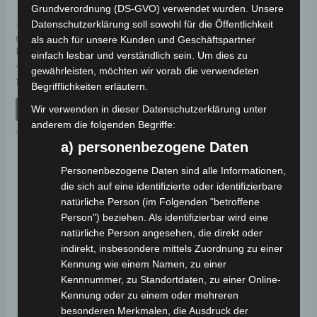
Grundverordnung (DS-GVO) verwendet wurden. Unsere
Datenschutzerklärung soll sowohl für die Öffentlichkeit
Kostenloser Versand
Kostenloser Versand
CARGO VOLT
CARGO VOLT
als auch für unsere Kunden und Geschäftspartner
RÜCKSPIEGEL
GANGHEBEL
einfach lesbar und verständlich sein. Um dies zu
gewährleisten, möchten wir vorab die verwendeten
Bewertet
Bewertet
129,00
€
59,00
€
*
*
Begrifflichkeiten erläutern.
mit
mit
0
0
von
von
Wir verwenden in dieser Datenschutzerklärung unter
IN DEN WARENKORB
IN DEN WARENKORB
5
5
anderem die folgenden Begriffe:
CARGO VOLT
CARGO VOLT
a) personenbezogene Daten
Personenbezogene Daten sind alle Informationen,
die sich auf eine identifizierte oder identifizierbare
natürliche Person (im Folgenden "betroffene
Person") beziehen. Als identifizierbar wird eine
natürliche Person angesehen, die direkt oder
indirekt, insbesondere mittels Zuordnung zu einer
Kennung wie einem Namen, zu einer
Kennnummer, zu Standortdaten, zu einer Online-
Kennung oder zu einem oder mehreren
besonderen Merkmalen, die Ausdruck der