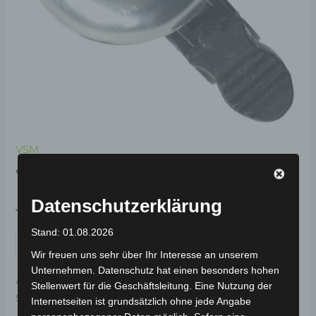
VSM
VSM HUPE/ KLINGEL
Datenschutzerklärung
19,00
€
*
Stand: 01.08.2026
IN DEN WARENKORB
Wir freuen uns sehr über Ihr Interesse an unserem
Unternehmen. Datenschutz hat einen besonders hohen
Artikelnummer:
3H203-5010A-00
Kategorie:
VSM
Stellenwert für die Geschäftsleitung. Eine Nutzung der
Schlagwort:
Elektrik & Beleuchtung
Internetseiten ist grundsätzlich ohne jede Angabe