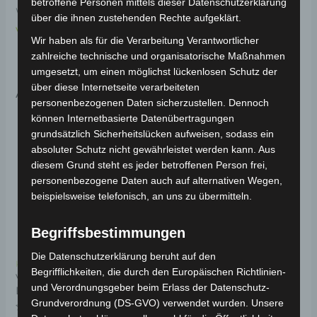
betroffene Personen mittels dieser Datenschutzerklärung
Weitere Informationen zum Fahrzeug findest du hier:
über die ihnen zustehenden Rechte aufgeklärt.
Volta Motor Elektro-Scooter VSM
.
Wir haben als für die Verarbeitung Verantwortlicher
zahlreiche technische und organisatorische Maßnahmen
umgesetzt, um einen möglichst lückenlosen Schutz der
über diese Internetseite verarbeiteten
Ähnliche Produkte
personenbezogenen Daten sicherzustellen. Dennoch
können Internetbasierte Datenübertragungen
grundsätzlich Sicherheitslücken aufweisen, sodass ein
absoluter Schutz nicht gewährleistet werden kann. Aus
diesem Grund steht es jeder betroffenen Person frei,
personenbezogene Daten auch auf alternativen Wegen,
beispielsweise telefonisch, an uns zu übermitteln.
Begriffsbestimmungen
Die Datenschutzerklärung beruht auf den
Kostenloser Versand
Kostenloser Versand
Begrifflichkeiten, die durch den Europäischen Richtlinien-
VSM
VSM VORDERER
und Verordnungsgeber beim Erlass der Datenschutz-
LADEBUCHSENPLATZ
KOTFLÜGEL KABEL
Grundverordnung (DS-GVO) verwendet wurden. Unsere