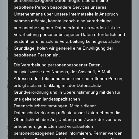
personenbezogener Daten möglich. Sofern eine
Garantiert sicherer Checkout
betroffene Person besondere Services unseres
Unternehmens über unsere Internetseite in Anspruch
nehmen möchte, könnte jedoch eine Verarbeitung
personenbezogener Daten erforderlich werden. Ist die
Verarbeitung personenbezogener Daten erforderlich und
besteht für eine solche Verarbeitung keine gesetzliche
Grundlage, holen wir generell eine Einwilligung der
inkl. 19 % MwSt.
Kostenloser Versand
betroffenen Person ein.
Lieferzeit:
Versandfertig innerhalb 24 Stunden*
Die Verarbeitung personenbezogener Daten,
beispielsweise des Namens, der Anschrift, E-Mail-
Adresse oder Telefonnummer einer betroffenen Person,
erfolgt stets im Einklang mit der Datenschutz-
Beschreibung
Grundverordnung und in Übereinstimmung mit den für
uns geltenden landesspezifischen
Produktsicherheit
Datenschutzbestimmungen. Mittels dieser
Rezensionen (0)
Datenschutzerklärung möchte unser Unternehmen die
Öffentlichkeit über Art, Umfang und Zweck der von uns
erhobenen, genutzten und verarbeiteten
Original-Ersatzteil für den Elektro-Scooter VSM.
personenbezogenen Daten informieren. Ferner werden
Glocke für optimale Funktionalität und Haltbarkeit.