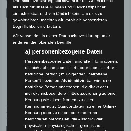
Datenschutzerklärung soll sowohl für die Öffentlichkeit
Bewertet
Bewertet
19,00
€
19,00
€
*
*
mit
mit
als auch für unsere Kunden und Geschäftspartner
0
0
von
von
IN DEN WARENKORB
IN DEN WARENKORB
einfach lesbar und verständlich sein. Um dies zu
5
5
gewährleisten, möchten wir vorab die verwendeten
VSM
VSM
Begrifflichkeiten erläutern.
Wir verwenden in dieser Datenschutzerklärung unter
anderem die folgenden Begriffe:
a) personenbezogene Daten
Personenbezogene Daten sind alle Informationen,
die sich auf eine identifizierte oder identifizierbare
natürliche Person (im Folgenden "betroffene
Person") beziehen. Als identifizierbar wird eine
natürliche Person angesehen, die direkt oder
indirekt, insbesondere mittels Zuordnung zu einer
Kennung wie einem Namen, zu einer
Kostenloser Versand
Kennnummer, zu Standortdaten, zu einer Online-
VSM VORDERGABEL
Kennung oder zu einem oder mehreren
Bewertet
besonderen Merkmalen, die Ausdruck der
79,00
€
*
mit
physischen, physiologischen, genetischen,
0
von
IN DEN WARENKORB