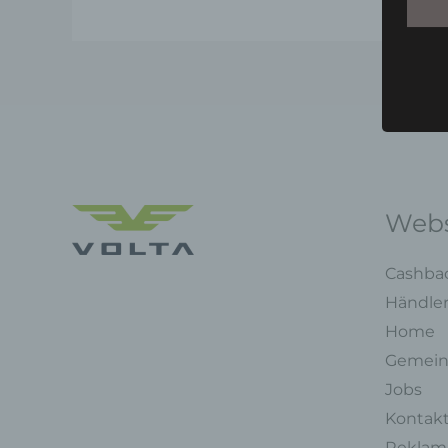
Webs
Cashba
Händle
Home
Gemein
Jobs
Kontak
Reklama