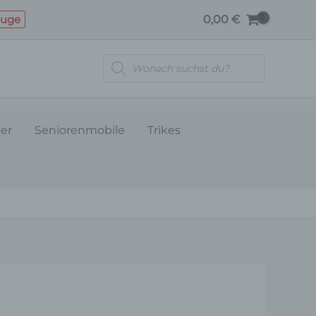
BREMSBELÄGE
euge
0,00
€
Menge
Products
search
ler
Seniorenmobile
Trikes