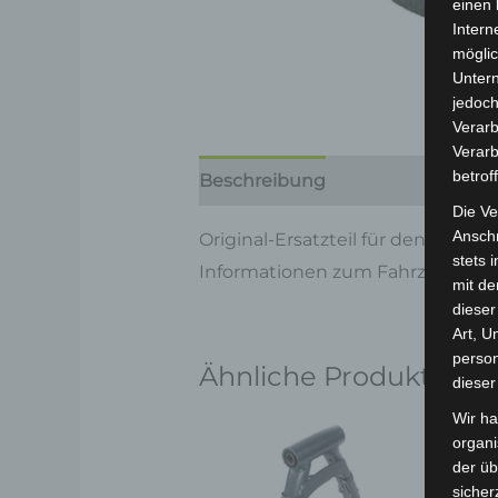
einen 
Intern
möglic
Unter
jedoch
Verarb
Verarb
betrof
Beschreibung
Produktsicherhe
Die Ve
Anschr
Original-Ersatzteil für den Elekt
stets 
Informationen zum Fahrzeug find
mit de
dieser
Art, U
person
Ähnliche Produkte
dieser
Wir ha
organ
der üb
sicher