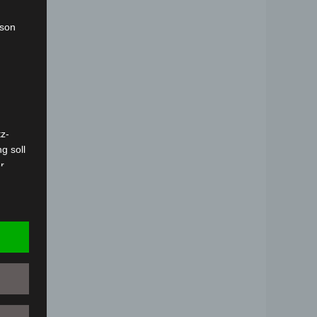
rson
z-
L
g soll
r
 vorab
Person