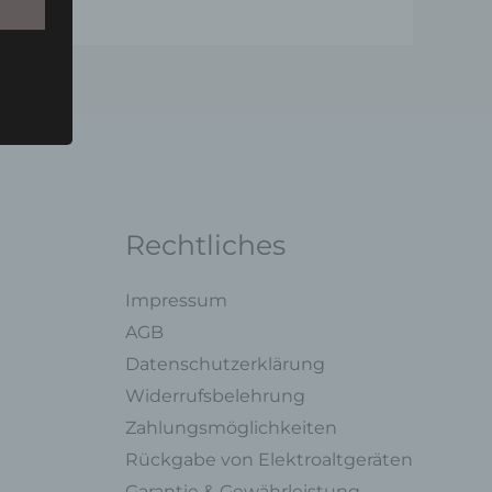
u einer
 zu
n,
Rechtliches
Impressum
AGB
ng mit
Datenschutzerklärung
Widerrufsbelehrung
legung
Zahlungsmöglichkeiten
ung,
Rückgabe von Elektroaltgeräten
oder
Garantie & Gewährleistung