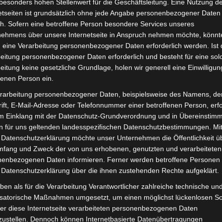
besonders hohen Stellenwert für die Geschäftsleitung. Eine Nutzung d
inkl. 19 % MwSt.
Kostenlos
etseiten ist grundsätzlich ohne jede Angabe personenbezogener Daten
h. Sofern eine betroffene Person besondere Services unseres
Lieferzeit:
Versandfertig i
nehmens über unsere Internetseite in Anspruch nehmen möchte, könnt
 eine Verarbeitung personenbezogener Daten erforderlich werden. Ist 
eitung personenbezogener Daten erforderlich und besteht für eine sol
eitung keine gesetzliche Grundlage, holen wir generell eine Einwilligun
fenen Person ein.
it
Rezensionen (0)
rarbeitung personenbezogener Daten, beispielsweise des Namens, de
ift, E-Mail-Adresse oder Telefonnummer einer betroffenen Person, erfo
ro-Scooter VSM. Vordere bremsbeläge für optimale Funkti
im Einklang mit der Datenschutz-Grundverordnung und in Übereinstim
est du hier:
Volta Motor Elektro-Scooter VSM
.
n für uns geltenden landesspezifischen Datenschutzbestimmungen. Mit
 Datenschutzerklärung möchte unser Unternehmen die Öffentlichkeit ü
mfang und Zweck der von uns erhobenen, genutzten und verarbeiteten
enbezogenen Daten informieren. Ferner werden betroffene Personen 
 Datenschutzerklärung über die ihnen zustehenden Rechte aufgeklärt.
ben als für die Verarbeitung Verantwortlicher zahlreiche technische un
isatorische Maßnahmen umgesetzt, um einen möglichst lückenlosen S
er diese Internetseite verarbeiteten personenbezogenen Daten
zustellen. Dennoch können Internetbasierte Datenübertragungen