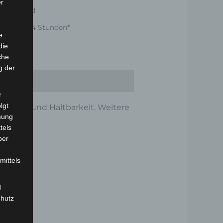
er
er Versand
nnerhalb 24 Stunden*
e
die
che
g der
r
lgt
onalität und Haltbarkeit. Weitere
mung
tels
ber
mittels
d
chutz