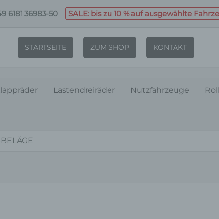
9 6181 36983-50
SALE: bis zu 10 % auf ausgewählte Fahrz
STARTSEITE
ZUM SHOP
KONTAKT
lappräder
Lastendreiräder
Nutzfahrzeuge
Rol
SBELÄGE