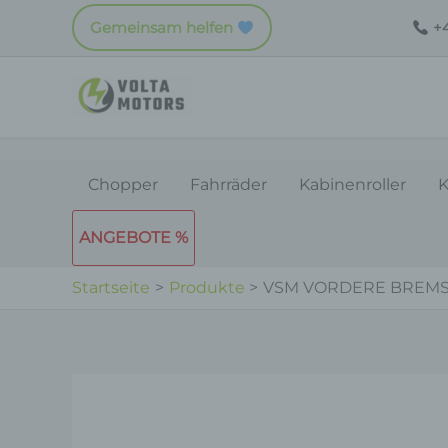
Zum
Gemeinsam helfen
+4
Inhalt
springen
Chopper
Fahrräder
Kabinenroller
K
ANGEBOTE %
Startseite
Produkte
VSM VORDERE BREM