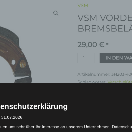
VSM
VSM
VSM VORD
VORDERE
BREMSBELÄGE
BREMSBEL
Menge
29,00
€
*
IN DEN W
Artikelnummer:
3H203-40
Schlagwörter:
Verschleißte
Garantie
enschutzerklärung
: 31.07.2026
euen uns sehr über Ihr Interesse an unserem Unternehmen. Datenschu