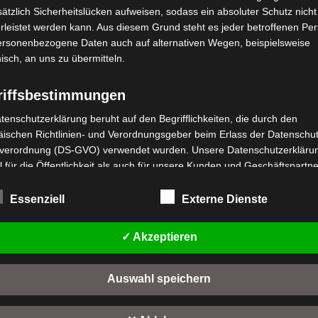
ätzlich Sicherheitslücken aufweisen, sodass ein absoluter Schutz nicht
leistet werden kann. Aus diesem Grund steht es jeder betroffenen Pe
personenbezogene Daten auch auf alternativen Wegen, beispielsweise
nisch, an uns zu übermitteln.
riffsbestimmungen
tenschutzerklärung beruht auf den Begrifflichkeiten, die durch den
stenloser Versand
Kostenloser Versand
ischen Richtlinien- und Verordnungsgeber beim Erlass der Datenschut
SM SEITENSTÄNDER
VSM REIFEN 16 X 2.50 ZOL
verordnung (DS-GVO) verwendet wurden. Unsere Datenschutzerklärun
 für die Öffentlichkeit als auch für unsere Kunden und Geschäftspartne
wertet
Bewertet
,00
€
19,00
€
*
*
h lesbar und verständlich sein. Um dies zu gewährleisten, möchten wir
t
mit
0
rwendeten Begrifflichkeiten erläutern.
Essenziell
Externe Dienste
n
von
IN DEN WARENKORB
IN DEN WARENKORB
5
rwenden in dieser Datenschutzerklärung unter anderem die folgenden
fe:
SM
VSM
✓ Akzeptieren
a) personenbezogene Daten
Auswahl speichern
Personenbezogene Daten sind alle Informationen, die sich auf eine
identifizierte oder identifizierbare natürliche Person (im Folgenden
"betroffene Person") beziehen. Als identifizierbar wird eine natürliche 